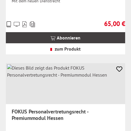
Mit dem neuen Dienstrecht
65,00 €
Preise
Regulärer Pr
inkl.
MwSt.
Abonnieren
zzgl.
Versandkosten
zum Produkt
FOKUS Personalvertretungsrecht -
Premiummodul Hessen