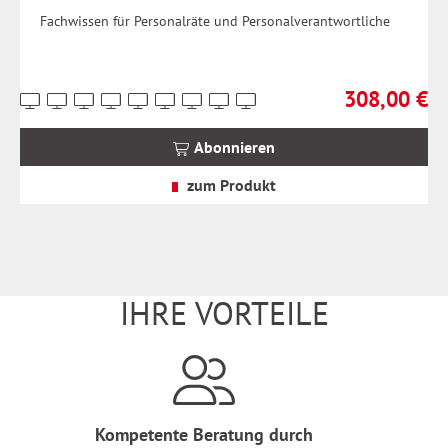
Fachwissen für Personalräte und Personalverantwortliche
308,00 €
Preise
Regulärer Prei
inkl.
MwSt.
Abonnieren
zzgl.
Versandkosten
zum Produkt
IHRE VORTEILE
Kompetente Beratung durch