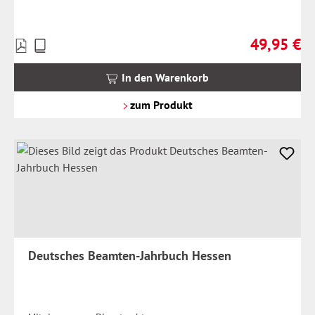
49,95 €
Preise
Regulärer Pr
inkl.
MwSt.
In den Warenkorb
zzgl.
Versandkosten
zum Produkt
Deutsches Beamten-Jahrbuch Hessen