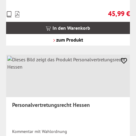
45,99 €
Preise
Regulärer Pr
inkl.
MwSt.
In den Warenkorb
zzgl.
Versandkosten
zum Produkt
Personalvertretungsrecht Hessen
Kommentar mit Wahlordnung