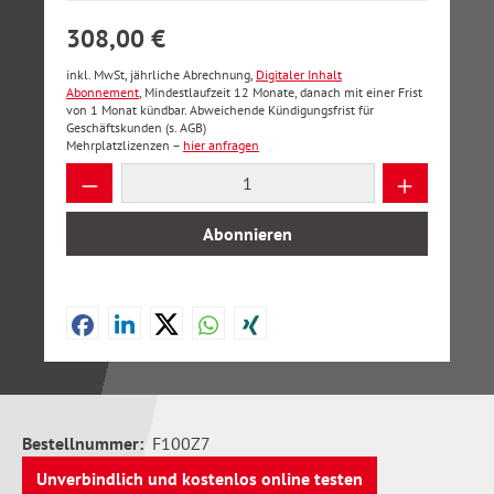
308,00 €
inkl. MwSt, jährliche Abrechnung,
Digitaler Inhalt
Abonnement
, Mindestlaufzeit 12 Monate, danach mit einer Frist
von 1 Monat kündbar. Abweichende Kündigungsfrist für
Geschäftskunden (s. AGB)
Mehrplatzlizenzen –
hier anfragen
Produkt Anzahl: Gib den gewünschten Wer
Abonnieren
Bestellnummer:
F100Z7
Unverbindlich und kostenlos online testen