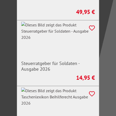
49,95 €
Regulärer Preis:
Steuerratgeber für Soldaten -
Ausgabe 2026
14,95 €
Regulärer Preis: