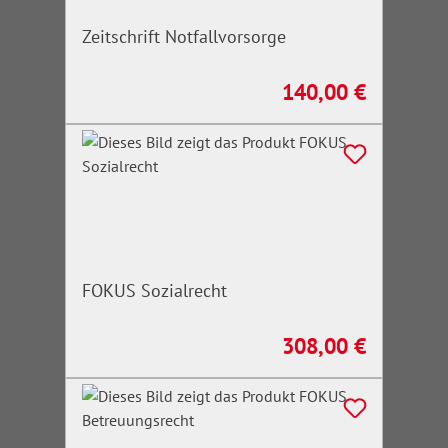
Zeitschrift Notfallvorsorge
140,00 €
Regulärer Preis:
FOKUS Sozialrecht
308,00 €
Regulärer Preis: