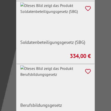
Soldatenbeteiligungsgesetz (SBG)
334,00 €
Regulärer Preis:
Berufsbildungsgesetz