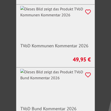
Gesetze und Vorschriften immer aktuell
leicht verständliche Oberfläche
einfaches Arbeiten mit Textinhalten
laufende Aktualisierungen
TVöD Kommunen Kommentar 2026
49,95 €
Regulärer Preis:
TVöD Bund Kommentar 2026