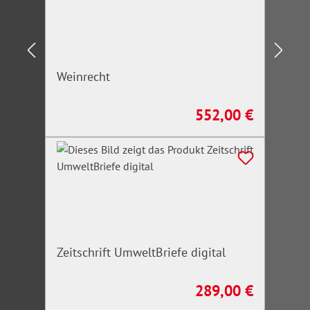
Weinrecht
552,00 €
Regulärer Preis:
Zeitschrift UmweltBriefe digital
289,00 €
Regulärer Preis: