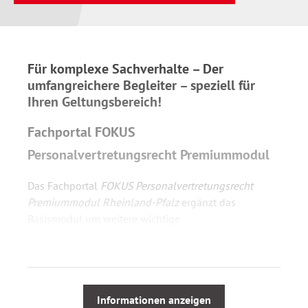
Für komplexe Sachverhalte – Der
umfangreichere Begleiter – speziell für
Ihren Geltungsbereich!
Fachportal FOKUS
Personalvertretungsrecht Premiummodul
Das Fachportal
FOKUS Personalvertretungsrecht
Premiummodul Rheinland-Pfalz
ergänzt das
Basismodul um weitere wichtige
Vorschriftenbestände sowie Facherläuterungen und
Ratgebern zu allen relevanten und angrenzenden
Bereichen der Personalratsarbeit.
Informationen anzeigen
Das Fachportal
FOKUS Personalvertretungsrecht