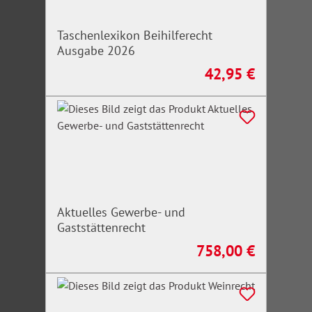
Taschenlexikon Beihilferecht
Ausgabe 2026
42,95 €
Regulärer Preis:
Aktuelles Gewerbe- und
Gaststättenrecht
758,00 €
Regulärer Preis: