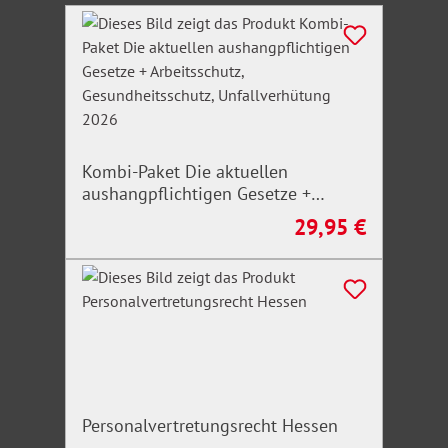
Produktgalerie überspringen
Kombi-Paket Die aktuellen
aushangpflichtigen Gesetze +
Arbeitsschutz, Gesundheitsschutz,
29,95 €
Regulärer Preis:
Unfallverhütung 2026
Personalvertretungsrecht Hessen