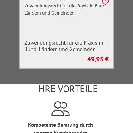
Zuwendungsrecht für die Praxis in
Bund, Ländern und Gemeinden
49,95 €
Regulärer Preis:
IHRE VORTEILE
Kompetente Beratung durch
unseren Kundenservice