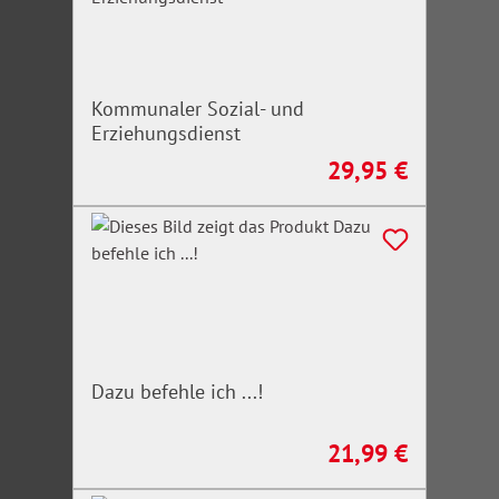
Kommunaler Sozial- und
Erziehungsdienst
29,95 €
Regulärer Preis:
Dazu befehle ich ...!
21,99 €
Regulärer Preis: