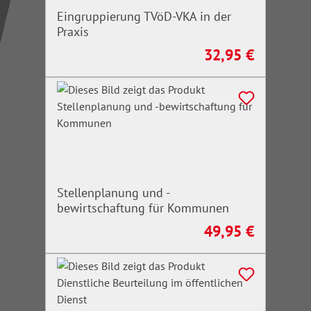
Eingruppierung TVöD-VKA in der
Praxis
32,95 €
Regulärer Preis:
Stellenplanung und -
bewirtschaftung für Kommunen
49,95 €
Regulärer Preis: