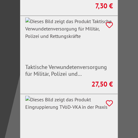
7,30 €
Regulärer Preis:
Taktische Verwundetenversorgung
für Militär, Polizei und
Rettungskräfte
27,50 €
Regulärer Preis: