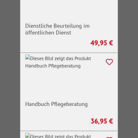
Dienstliche Beurteilung im
öffentlichen Dienst
49,95 €
Regulärer Preis:
Handbuch Pflegeberatung
36,95 €
Regulärer Preis: