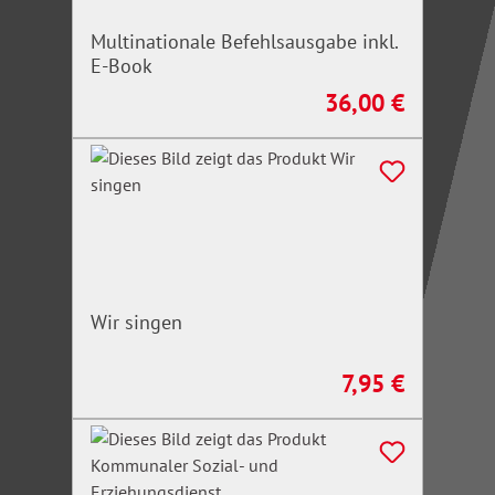
Multinationale Befehlsausgabe inkl.
E-Book
36,00 €
Regulärer Preis:
Wir singen
7,95 €
Regulärer Preis: