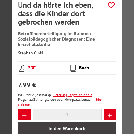
Und da hörte ich eben,
dass die Kinder dort
gebrochen werden
Betroffenenbeteiligung im Rahmen
Sozialpädagogischer Diagnosen: Eine
Einzelfallstudie
Stephan Cinkl
PDF
Buch
7,99 €
inkl. MwSt., einmalige
Lieferung
,
Digitaler Inhalt
Fragen zu Zahlungsarten oder Mehrplatzlizenzen –
hier
anfragen
Produkt Anzahl: Gib den gewünschten Wer
In den Warenkorb