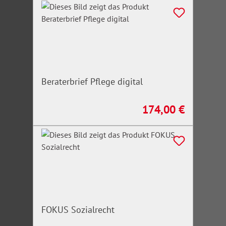
Beraterbrief Pflege digital
174,00 €
Regulärer Preis:
FOKUS Sozialrecht