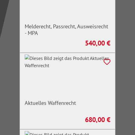
Melderecht, Passrecht, Ausweisrecht
- MPA
540,00 €
Regulärer Preis:
Aktuelles Waffenrecht
680,00 €
Regulärer Preis: