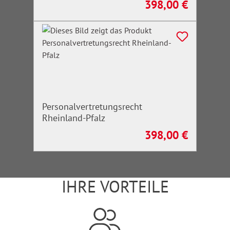
398,00 €
Regulärer Preis:
Personalvertretungsrecht
Rheinland-Pfalz
398,00 €
Regulärer Preis:
IHRE VORTEILE