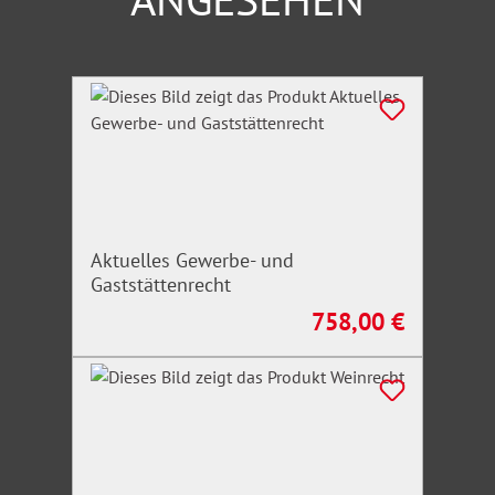
Produktgalerie überspringen
Aktuelles Gewerbe- und
Gaststättenrecht
758,00 €
Regulärer Preis: