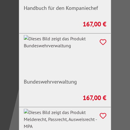
Handbuch für den Kompaniechef
167,00 €
Regulärer Preis:
Bundeswehrverwaltung
167,00 €
Regulärer Preis: