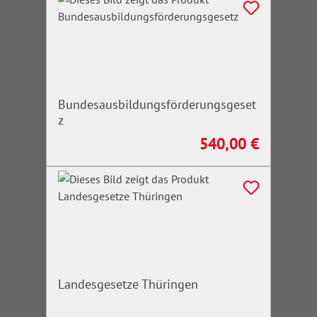
Bundesausbildungsförderungsgeset
z
540,00 €
Regulärer Preis:
Landesgesetze Thüringen