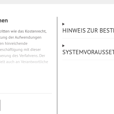
nen
HINWEIS ZUR BES
ritten wie das Kostenrecht,
attung der Aufwendungen
gten hinreichende
Beschäftigung mit dieser
SYSTEMVORAUSSE
uerung des Verfahrens. Der
elt auch an Verantwortliche
e, Gemeinsamkeiten und
rschriften des SGB X und des
iedener konkreter
sanwaltsvergütungsrechts.