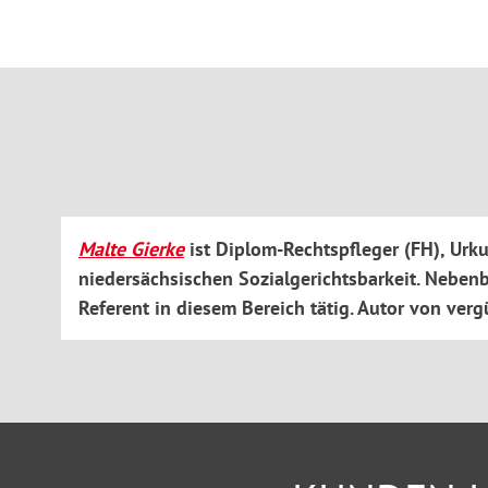
Das Praxishandbuch
Kostenerstattung im Sozialrecht
bietet:
Hintergrundwissen zu Kostenerstattungsfragen im Sozi
Schnellen, aber fundierten Einblick in allgemeine wie 
sozialbehördlichen und -gerichtlichen Kostenfestsetzu
Unterstützung für die Erstellung von Abrechnungen in
der einen Seite und deren Prüfung durch Behörden oder
Seite
Malte Gierke
ist Diplom-Rechtspfleger (FH), Urk
niedersächsischen Sozialgerichtsbarkeit. Nebenbe
Referent in diesem Bereich tätig. Autor von verg