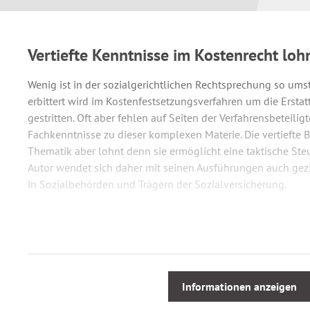
Vertiefte Kenntnisse im Kostenrecht loh
Wenig ist in der sozialgerichtlichen Rechtsprechung so umst
erbittert wird im Kostenfestsetzungsverfahren um die Erst
gestritten. Oft aber fehlen auf Seiten der Verfahrensbeteili
Fachkenntnisse zu dieser komplexen Materie. Die vertiefte 
Thematik aber lohnt denn sie ermöglicht eine taktische Ste
Autor wendet sich daher mit seinen Ausführungen auch gezi
in Sozialbehörden und Trägern der Sozialversicherung.
Aufgezeigt werden die jeweiligen Voraussetzungen, Abläuf
Unterschiede der Kostenfestsetzungsverfahren nach den Vo
SGG. Weiterer Schwerpunkt liegt in der Beleuchtung versch
Erstattungsfragen insbesondere aus dem Bereich des Recht
Informationen anzeigen