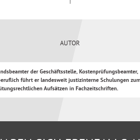
alrecht
konkrete Fragen der
ng
 Rechtsanwaltskanzleien auf
AUTOR
 Gericht auf der anderen
undsbeamter der Geschäftsstelle, Kostenprüfungsbeamter, M
ruflich führt er landesweit justizinterne Schulungen zum 
ütungsrechtlichen Aufsätzen in Fachzeitschriften.