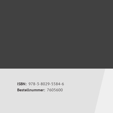
ISBN:
978-3-8029-5584-6
Bestellnummer:
7605600