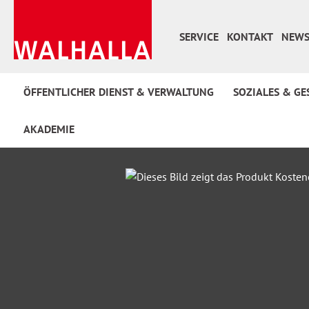
 Hauptinhalt springen
Zur Suche springen
Zur Hauptnavigation springen
SERVICE
KONTAKT
NEWS
ÖFFENTLICHER DIENST & VERWALTUNG
SOZIALES & GE
AKADEMIE
Bildergalerie überspringen