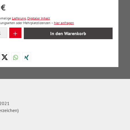
 €
inmalige
Lieferung
,
Digitaler Inhalt
lungsarten oder Mehrplatzlizenzen –
hier anfragen
 Anzahl: Gib den gewünschten Wert ein oder
In den Warenkorb
 2021
erzeichen)