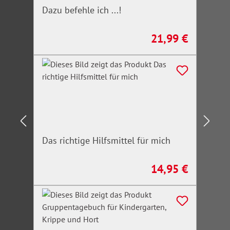
Dazu befehle ich ...!
21,99 €
Regulärer Preis:
Das richtige Hilfsmittel für mich
14,95 €
Regulärer Preis: