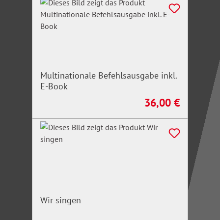
Multinationale Befehlsausgabe inkl.
E-Book
36,00 €
Regulärer Preis:
Wir singen