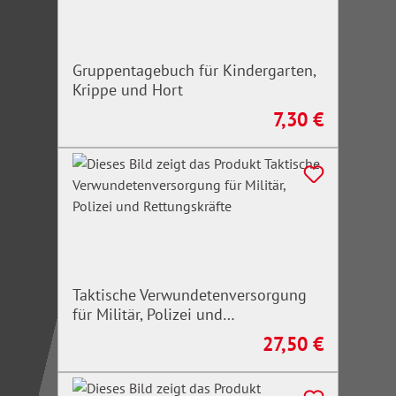
Gruppentagebuch für Kindergarten,
Krippe und Hort
7,30 €
Regulärer Preis:
Taktische Verwundetenversorgung
für Militär, Polizei und
Rettungskräfte
27,50 €
Regulärer Preis: