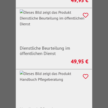
49,95 €
Regulärer Preis:
Dienstliche Beurteilung im
öffentlichen Dienst
49,95 €
Regulärer Preis: