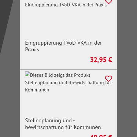
Eingruppierung TVöD-VKA in der
Praxis
32,95 €
Regulärer Preis:
Stellenplanung und -
bewirtschaftung für Kommunen