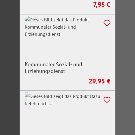
7,95 €
Regulärer Preis:
Kommunaler Sozial- und
Erziehungsdienst
29,95 €
Regulärer Preis: