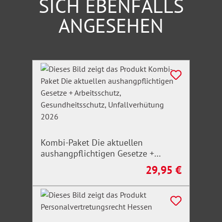
SICH EBENFALLS
Einrichtungen.
ANGESEHEN
Produktgalerie überspringen
Kombi-Paket Die aktuellen
aushangpflichtigen Gesetze +
Arbeitsschutz, Gesundheitsschutz,
29,95 €
Regulärer Preis:
Unfallverhütung 2026