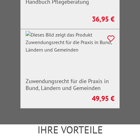
Handbuch Pflegeberatung
36,95 €
Regulärer Preis:
Zuwendungsrecht für die Praxis in
Bund, Ländern und Gemeinden
49,95 €
Regulärer Preis:
IHRE VORTEILE