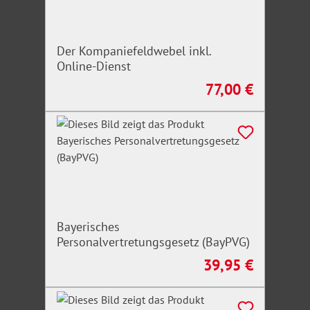
Der Kompaniefeldwebel inkl.
Online-Dienst
77,00 €
Regulärer Preis:
Bayerisches
Personalvertretungsgesetz (BayPVG)
39,95 €
Regulärer Preis: