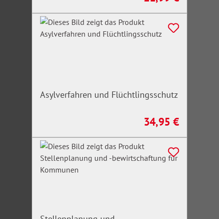
Asylverfahren und Flüchtlingsschutz
34,95 €
Regulärer Preis:
Stellenplanung und -