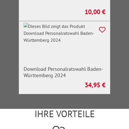
10,00 €
Regulärer Preis:
Download Personalratswahl Baden-
Württemberg 2024
34,95 €
Regulärer Preis:
IHRE VORTEILE