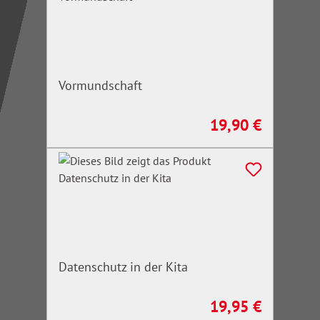
Vormundschaft
19,90 €
Regulärer Preis:
Datenschutz in der Kita
19,95 €
Regulärer Preis: