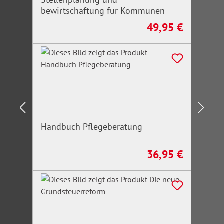
bewirtschaftung für Kommunen
49,95 €
Regulärer Preis:
Handbuch Pflegeberatung
36,95 €
Regulärer Preis: