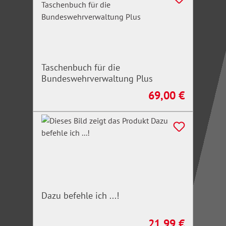
Taschenbuch für die
Bundeswehrverwaltung Plus
69,00 €
Regulärer Preis:
Dazu befehle ich ...!
21,99 €
Regulärer Preis: