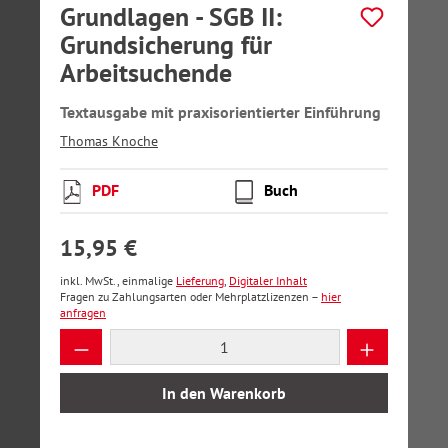
Grundlagen - SGB II:
Grundsicherung für
Arbeitsuchende
Textausgabe mit praxisorientierter Einführung
Thomas Knoche
PDF
Buch
15,95 €
inkl. MwSt., einmalige
Lieferung
,
Digitaler Inhalt
Fragen zu Zahlungsarten oder Mehrplatzlizenzen –
hier
anfragen
Produkt Anzahl: Gib den gewünschten Wer
In den Warenkorb