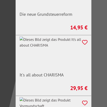
Die neue Grundsteuerreform
14,95 €
Regulärer Preis:
It's all about CHARISMA
29,95 €
Regulärer Preis: