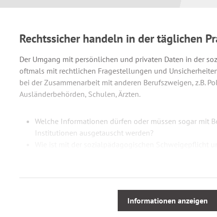
Rechtssicher handeln in der täglichen Pr
Der Umgang mit persönlichen und privaten Daten in der soz
oftmals mit rechtlichen Fragestellungen und Unsicherheit
bei der Zusammenarbeit mit anderen Berufszweigen, z.B. Poliz
Ausländerbehörden, Schulen, Ärzten.
Welche Informationen dürfen oder müssen sogar mit B
Institutionen ausgetauscht werden?
Wie ist mit der sozialpädagogischen Schweigepflicht
Welche Voraussetzungen sind an die Einwilligung zur
Die Kenntnis und das Verständnis der rechtlichen Situation
Voraussetzungen für die erfolgreiche sozialpädagogische Arb
Informationen anzeigen
Ihren beruflichen und Alltag und informieren Sie sich.