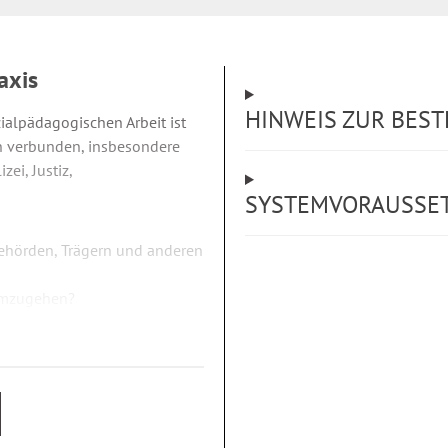
axis
HINWEIS ZUR BES
ialpädagogischen Arbeit ist
en verbunden, insbesondere
ei, Justiz,
SYSTEMVORAUSSE
ehörden, Trägern und anderen
 umzugehen?
 Datenweitergabe geknüpft?
 stellen daher unabdingbare
eit dar. Wappnen Sie sich für