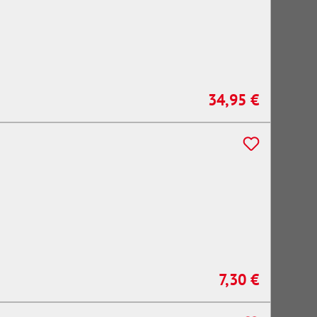
34,95 €
Regulärer Preis:
7,30 €
Regulärer Preis: