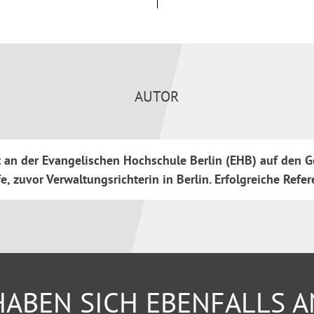
rch die Datenschutz-
, Auskünfte
nenkreis, wie z. B. freie
AUTOR
eugnispflichten,
ht an der Evangelischen Hochschule Berlin (EHB) auf den 
, zuvor Verwaltungsrichterin in Berlin. Erfolgreiche Refe
lichten, missbräuchliche
ABEN SICH EBENFALLS 