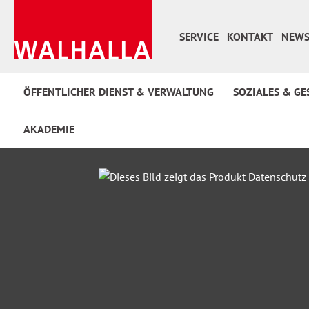
 Hauptinhalt springen
Zur Suche springen
Zur Hauptnavigation springen
SERVICE
KONTAKT
NEWS
ÖFFENTLICHER DIENST & VERWALTUNG
SOZIALES & GE
AKADEMIE
Bildergalerie überspringen