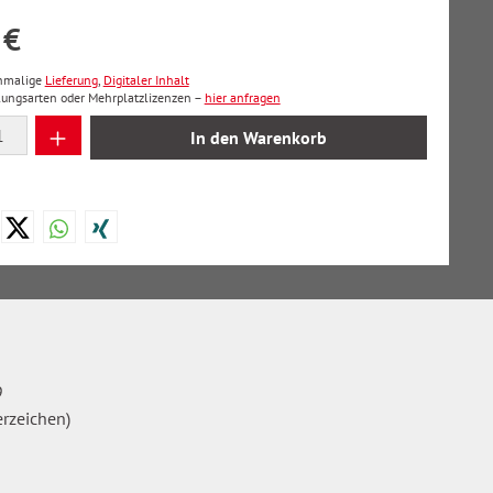
 €
inmalige
Lieferung
,
Digitaler Inhalt
lungsarten oder Mehrplatzlizenzen –
hier anfragen
 Anzahl: Gib den gewünschten Wert ein oder
In den Warenkorb
9
erzeichen)