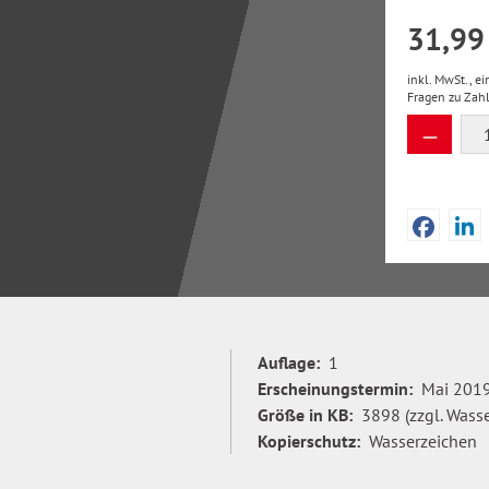
31,99
inkl. MwSt., e
Fragen zu Zah
Produkt
Auflage:
1
Erscheinungstermin:
Mai 201
Größe in KB:
3898 (zzgl. Wass
Kopierschutz:
Wasserzeichen