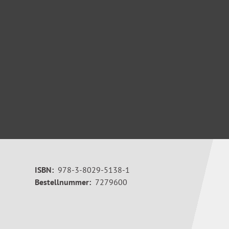
ISBN:
978-3-8029-5138-1
Bestellnummer:
7279600