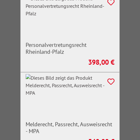
Personalvertretungsrecht
Rheinland-Pfalz
398,00 €
Regulärer Preis:
Melderecht, Passrecht, Ausweisrecht
- MPA