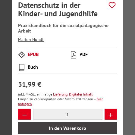
Datenschutz in der
Kinder- und Jugendhilfe
Praxishandbuch für die sozialpädagogische
Arbeit
Marion Hundt
EPUB
PDF
Buch
31,99 €
inkl. MwSt., einmalige
Lieferung
,
Digitaler Inhalt
Fragen zu Zahlungsarten oder Mehrplatzlizenzen –
hier
anfragen
Produkt Anzahl: Gib den gewünschten Wer
In den Warenkorb