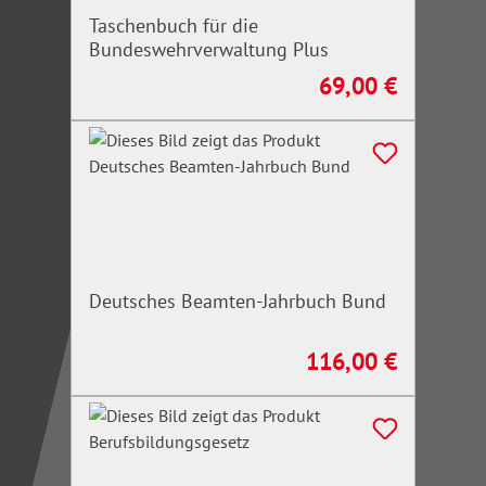
Taschenbuch für die
Bundeswehrverwaltung Plus
69,00 €
Regulärer Preis:
Deutsches Beamten-Jahrbuch Bund
116,00 €
Regulärer Preis: