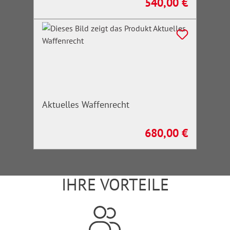
540,00 €
Regulärer Preis:
Aktuelles Waffenrecht
680,00 €
Regulärer Preis:
IHRE VORTEILE