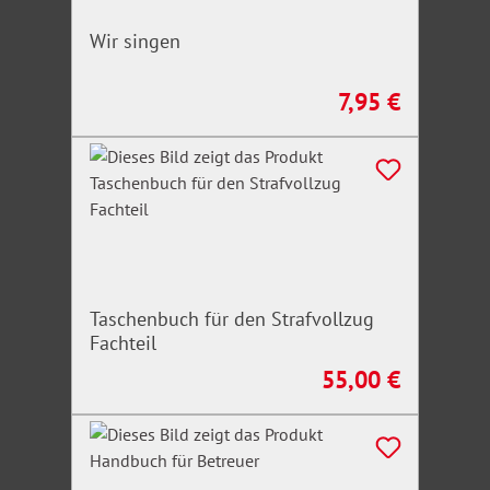
Wir singen
7,95 €
Regulärer Preis:
Taschenbuch für den Strafvollzug
Fachteil
55,00 €
Regulärer Preis: