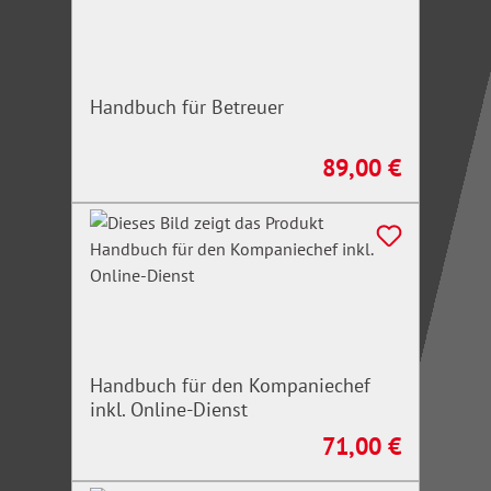
Handbuch für Betreuer
89,00 €
Regulärer Preis:
Handbuch für den Kompaniechef
inkl. Online-Dienst
71,00 €
Regulärer Preis: