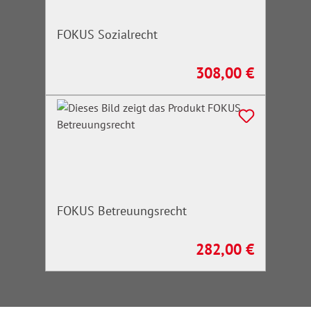
FOKUS Sozialrecht
308,00 €
Regulärer Preis:
FOKUS Betreuungsrecht
282,00 €
Regulärer Preis: