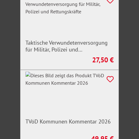
Taktische Verwundetenversorgung
für Militär, Polizei und
Rettungskräfte
27,50 €
Regulärer Preis:
TVöD Kommunen Kommentar 2026
49,95 €
Regulärer Preis: