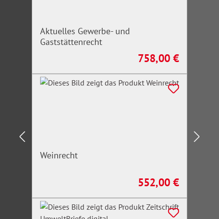
Aktuelles Gewerbe- und
Gaststättenrecht
758,00 €
Regulärer Preis:
Weinrecht
552,00 €
Regulärer Preis: