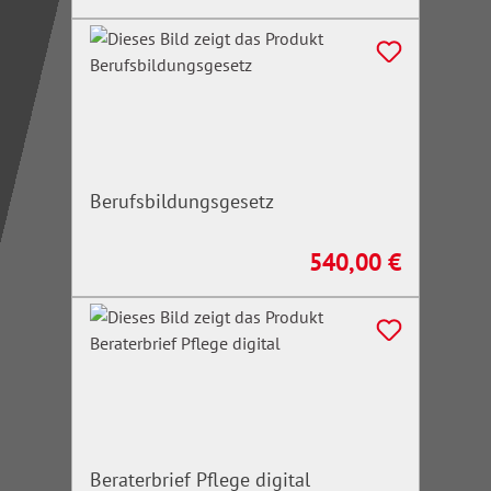
Berufsbildungsgesetz
540,00 €
Regulärer Preis:
Beraterbrief Pflege digital