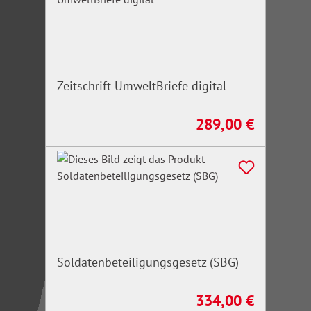
Zeitschrift UmweltBriefe digital
289,00 €
Regulärer Preis:
Soldatenbeteiligungsgesetz (SBG)
334,00 €
Regulärer Preis: