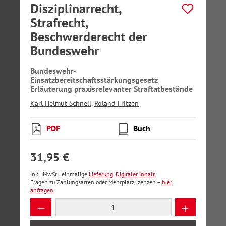
Disziplinarrecht,
Strafrecht,
Beschwerderecht der
Bundeswehr
Bundeswehr-
Einsatzbereitschaftsstärkungsgesetz
Erläuterung praxisrelevanter Straftatbestände
Karl Helmut Schnell
,
Roland Fritzen
PDF
Buch
31,95 €
inkl. MwSt., einmalige
Lieferung
,
Digitaler Inhalt
Fragen zu Zahlungsarten oder Mehrplatzlizenzen –
hier
anfragen
Produkt Anzahl: Gib den gewünschten Wer