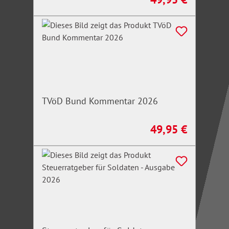
TVöD Bund Kommentar 2026
49,95 €
Regulärer Preis: