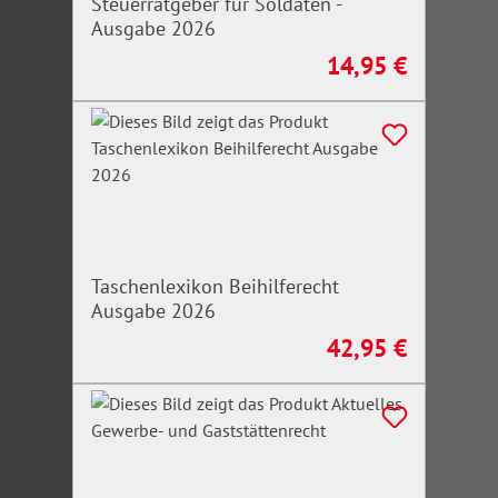
Steuerratgeber für Soldaten -
Ausgabe 2026
14,95 €
Regulärer Preis:
Taschenlexikon Beihilferecht
Ausgabe 2026
42,95 €
Regulärer Preis: