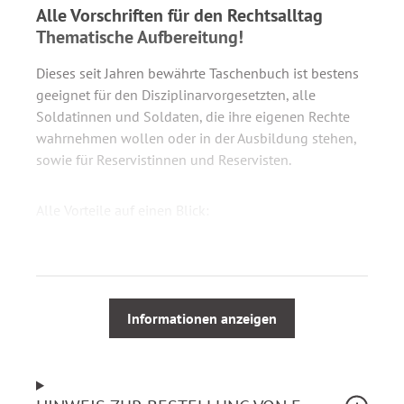
Alle Vorschriften für den Rechtsalltag
Thematische Aufbereitung!
Dieses seit Jahren bewährte Taschenbuch ist bestens
geeignet für den Disziplinarvorgesetzten, alle
Soldatinnen und Soldaten, die ihre eigenen Rechte
wahrnehmen wollen oder in der Ausbildung stehen,
sowie für Reservistinnen und Reservisten.
Alle Vorteile auf einen Blick:
Hinweise aus der Praxis
Thematisch zielgerichtete Aufbereitung
Übersichtliche Schaubilder
Informationen anzeigen
Die Neuauflage enthält alle Änderungen durch das 3.
WehrDiszNOG und damit auch die vollständige neue
WDO. Durch die Reform sollen folgende Ziele erreicht