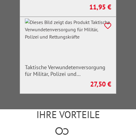
11,95 €
Regulärer Preis:
Taktische Verwundetenversorgung
für Militär, Polizei und
Rettungskräfte
27,50 €
Regulärer Preis:
IHRE VORTEILE