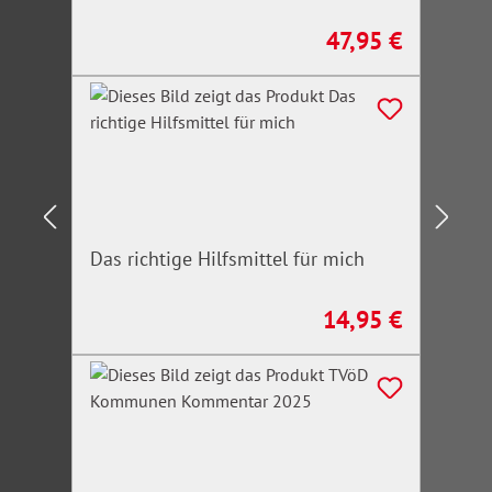
47,95 €
Regulärer Preis:
Das richtige Hilfsmittel für mich
14,95 €
Regulärer Preis: