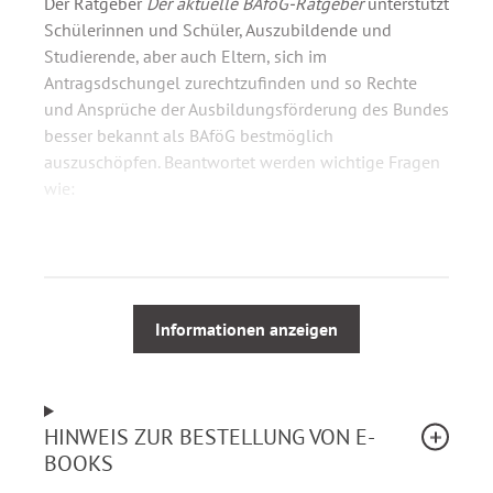
Der Ratgeber
Der aktuelle BAföG-Ratgeber
unterstützt
Schülerinnen und Schüler, Auszubildende und
Studierende, aber auch Eltern, sich im
Antragsdschungel zurechtzufinden und so Rechte
und Ansprüche der Ausbildungsförderung des Bundes
besser bekannt als BAföG bestmöglich
auszuschöpfen. Beantwortet werden wichtige Fragen
wie:
Ist eine Förderung bei einer weiteren oder
anderen Ausbildung nach einem
Fachrichtungswechsel oder Ausbildungsabbruch
möglich?
Informationen anzeigen
Welche Rechte und Ansprüche gelten in
Minijobs?
Welchen Einfluss haben arbeitsrechtliche
HINWEIS ZUR BESTELLUNG VON E-
Besonderheiten?
BOOKS
Welche sozial- und strafrechtlichen Folgen
haben falsche Angaben im Förderungsantrag?