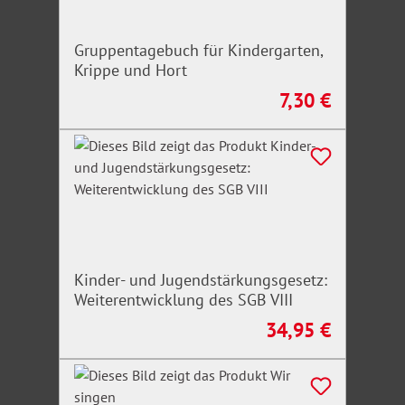
Gruppentagebuch für Kindergarten,
Krippe und Hort
7,30 €
Regulärer Preis:
Kinder- und Jugendstärkungsgesetz:
Weiterentwicklung des SGB VIII
34,95 €
Regulärer Preis: