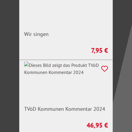
Wir singen
7,95 €
Regulärer Preis:
TVöD Kommunen Kommentar 2024
46,95 €
Regulärer Preis: