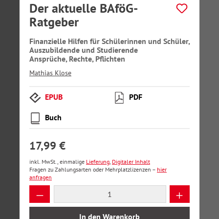
Der aktuelle BAföG-
Ratgeber
Finanzielle Hilfen für Schülerinnen und Schüler,
Auszubildende und Studierende
Ansprüche, Rechte, Pflichten
Mathias Klose
EPUB
PDF
Buch
17,99 €
inkl. MwSt., einmalige
Lieferung
,
Digitaler Inhalt
Fragen zu Zahlungsarten oder Mehrplatzlizenzen –
hier
anfragen
Produkt Anzahl: Gib den gewünschten Wer
In den Warenkorb