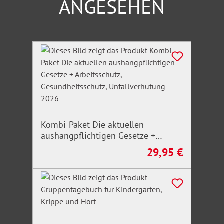
ANGESEHEN
Produktgalerie überspringen
Kombi-Paket Die aktuellen
aushangpflichtigen Gesetze +
Arbeitsschutz, Gesundheitsschutz,
29,95 €
Regulärer Preis:
Unfallverhütung 2026