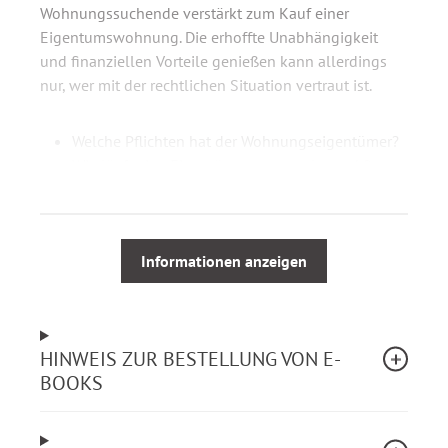
Wohnungssuchende verstärkt zum Kauf einer
Eigentumswohnung. Die erhoffte Unabhängigkeit
und finanziellen Vorteile genießen kann allerdings
nur, wer mit der rechtlichen Situation vertraut ist.
Welche Pflichten hat der Wohnungseigentümer?
Wie läuft eine Eigentümerversammlung ab?
Wer trägt die Kosten der Verwaltung?
Welche Betriebskosten sind umlagefähig?
Wer haftet für Schäden am
Gemeinschaftseigentum?
Informationen anzeigen
Welche baulichen Veränderungen unterliegen
der Allstimmigkeit?
Wie hoch dürfen Hausgeld und
HINWEIS ZUR BESTELLUNG VON E-
Instandhaltungsrücklage sein?
BOOKS
Wie werden die Kosten für den Einbau einer
neuen Heizungsanlage oder anderen
Maßnahmen nach dem neuen Heizungsgesetz