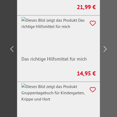
21,99 €
Regulärer Preis:
Das richtige Hilfsmittel für mich
14,95 €
Regulärer Preis: