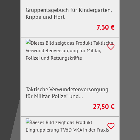
Gruppentagebuch für Kindergarten,
Krippe und Hort
7,30 €
Regulärer Preis:
Taktische Verwundetenversorgung
für Militär, Polizei und
Rettungskräfte
27,50 €
Regulärer Preis: