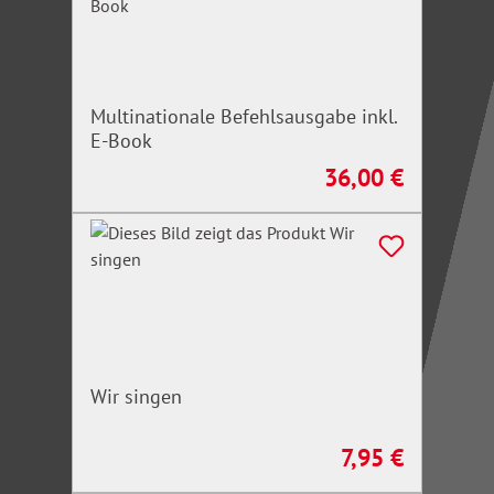
Multinationale Befehlsausgabe inkl.
E-Book
36,00 €
Regulärer Preis:
Wir singen
7,95 €
Regulärer Preis: