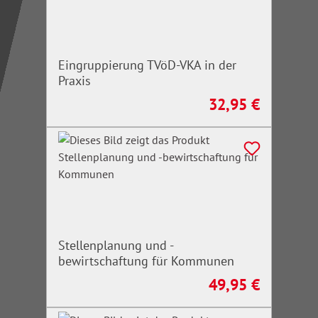
Eingruppierung TVöD-VKA in der
Praxis
32,95 €
Regulärer Preis:
Stellenplanung und -
bewirtschaftung für Kommunen
49,95 €
Regulärer Preis: