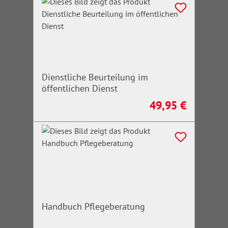
Dienstliche Beurteilung im
öffentlichen Dienst
49,95 €
Regulärer Preis:
Handbuch Pflegeberatung