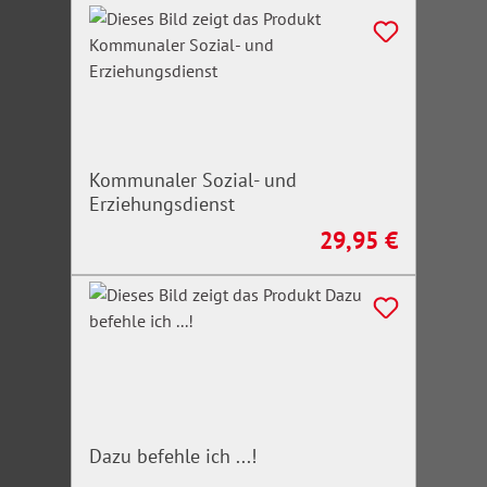
Kommunaler Sozial- und
Erziehungsdienst
29,95 €
Regulärer Preis:
Dazu befehle ich ...!