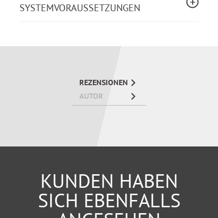
umgelegt (z. B. PV-Anlage, Solartherme,
SYSTEMVORAUSSETZUNGEN
Blockheizkraftwerk, Wärmepumpe)?
Das neue Gebäudeenergiegesetz: Seit 01.01.2024
müssen in vielen Neubauten Heizungen mit 65 %
„Erneuerbarer Energie“ eingebaut werden. Doch was
gilt für Bestandsimmobilien und was bedeutet das für
REZENSIONEN
die Wohnungseigentümer?
AUTOR
KUNDEN HABEN
SICH EBENFALLS