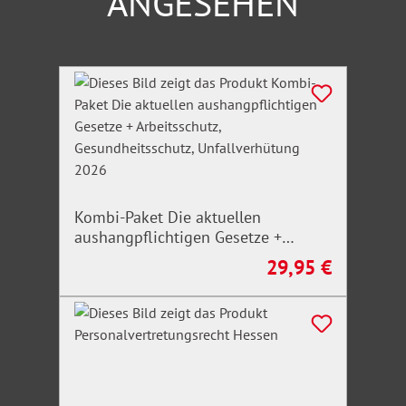
ANGESEHEN
Produktgalerie überspringen
Kombi-Paket Die aktuellen
aushangpflichtigen Gesetze +
Arbeitsschutz, Gesundheitsschutz,
29,95 €
Regulärer Preis:
Unfallverhütung 2026