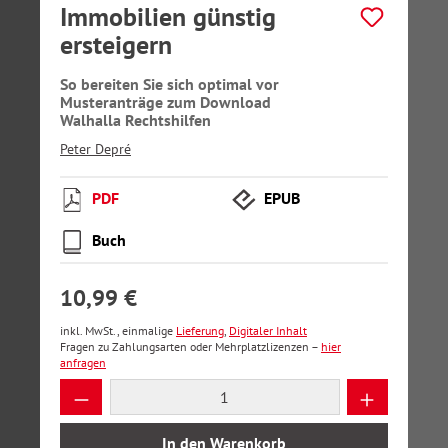
Immobilien günstig
ersteigern
So bereiten Sie sich optimal vor
Musteranträge zum Download
Walhalla Rechtshilfen
Peter Depré
PDF
EPUB
Buch
10,99 €
inkl. MwSt., einmalige
Lieferung
,
Digitaler Inhalt
Fragen zu Zahlungsarten oder Mehrplatzlizenzen –
hier
anfragen
Produkt Anzahl: Gib den gewünschten Wer
In den Warenkorb