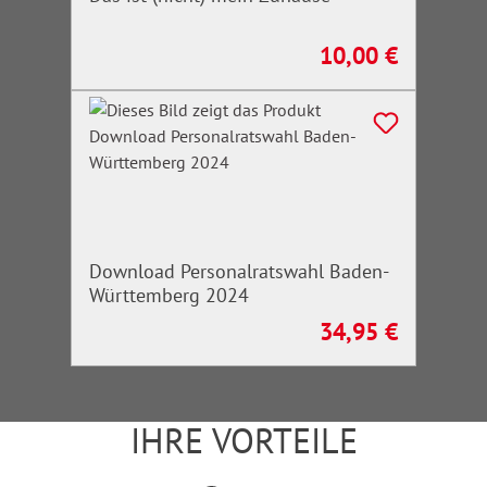
10,00 €
Regulärer Preis:
Download Personalratswahl Baden-
Württemberg 2024
34,95 €
Regulärer Preis:
IHRE VORTEILE