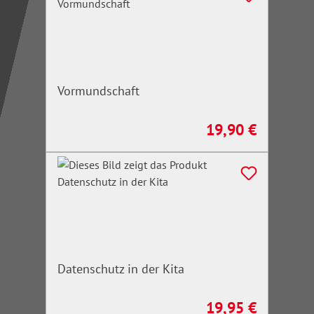
Vormundschaft
19,90 €
Regulärer Preis:
Datenschutz in der Kita
19,95 €
Regulärer Preis: