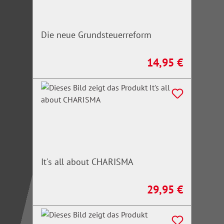
Die neue Grundsteuerreform
14,95 €
Regulärer Preis:
It's all about CHARISMA
29,95 €
Regulärer Preis: