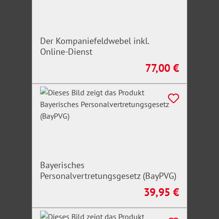
Der Kompaniefeldwebel inkl.
Online-Dienst
77,00 €
Regulärer Preis:
Bayerisches
Personalvertretungsgesetz (BayPVG)
39,95 €
Regulärer Preis: