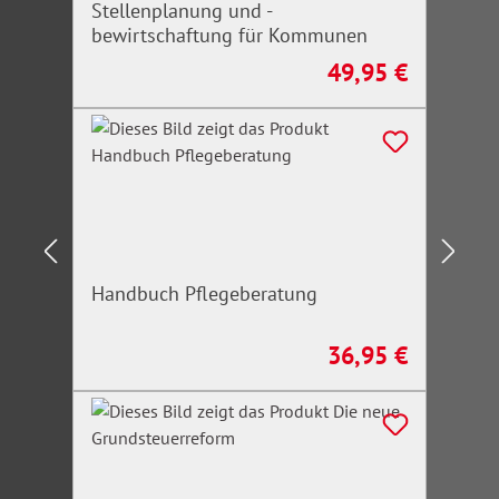
Stellenplanung und -
bewirtschaftung für Kommunen
49,95 €
Regulärer Preis:
Handbuch Pflegeberatung
36,95 €
Regulärer Preis: