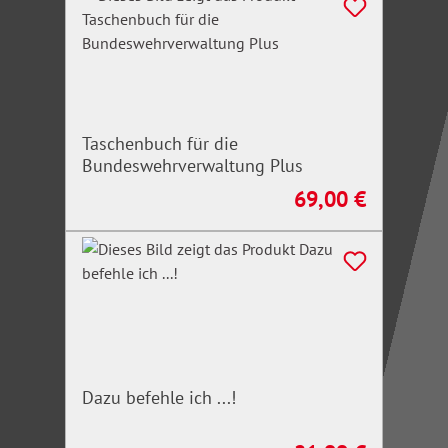
Taschenbuch für die
Bundeswehrverwaltung Plus
69,00 €
Regulärer Preis:
Dazu befehle ich ...!