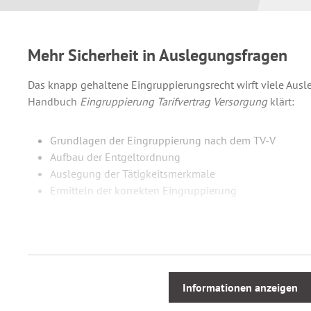
Mehr Sicherheit in Auslegungsfragen
Das knapp gehaltene Eingruppierungsrecht wirft viele Ausl
Handbuch
Eingruppierung Tarifvertrag Versorgung
klärt:
Grundlagen der Eingruppierung nach dem TV-V
Aufbau der Entgeltordnung
Auslegung der Tätigkeitsmerkmale
Ermitteln der korrekten Eingruppierung
Die Offenlegung und staatliche Kontrolle der Netznutzung
Kostendruck. Stärker als bisher ist die Versorgungsbranche
Eingruppierungsbestimmungen des TV-V gezwungen.
Informationen anzeigen
Mit einem tarifkonformen Formular zur Stellenbeschreibung