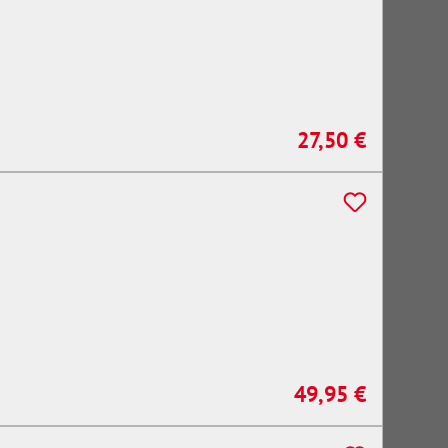
27,50 €
Regulärer Preis:
49,95 €
Regulärer Preis: