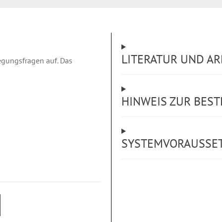
LITERATUR UND AR
egungsfragen auf. Das
HINWEIS ZUR BES
SYSTEMVORAUSSE
sentgelte führen zu erhöhtem
 zur korrekten Anwendung der
 sowie aktuellen Urteilen