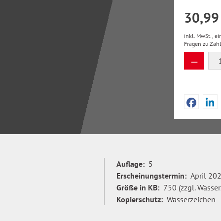
30,99
inkl. MwSt., e
Fragen zu Zah
Produkt
Auflage:
5
Erscheinungstermin:
April 20
Größe in KB:
750 (zzgl. Wasser
Kopierschutz:
Wasserzeichen