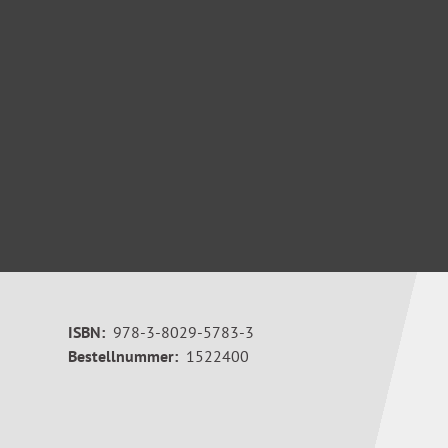
ISBN:
978-3-8029-5783-3
Bestellnummer:
1522400