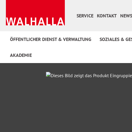
 Hauptinhalt springen
Zur Suche springen
Zur Hauptnavigation springen
SERVICE
KONTAKT
NEWS
ÖFFENTLICHER DIENST & VERWALTUNG
SOZIALES & GE
AKADEMIE
Bildergalerie überspringen