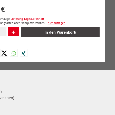
 €
inmalige
Lieferung
,
Digitaler Inhalt
lungsarten oder Mehrplatzlizenzen –
hier anfragen
 Anzahl: Gib den gewünschten Wert ein oder
In den Warenkorb
25
zeichen)