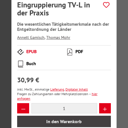
Eingruppierung TV-L in
der Praxis
Die wesentlichen Tätigkeitsmerkmale nach der
Entgeltordnung der Länder
Annett Gamisch
,
Thomas Mohr
EPUB
PDF
Buch
30,99 €
inkl. MwSt., einmalige
Lieferung
,
Digitaler Inhalt
Fragen zu Zahlungsarten oder Mehrplatzlizenzen –
hier
anfragen
Produkt Anzahl: Gib den gewünschten Wer
In den Warenkorb