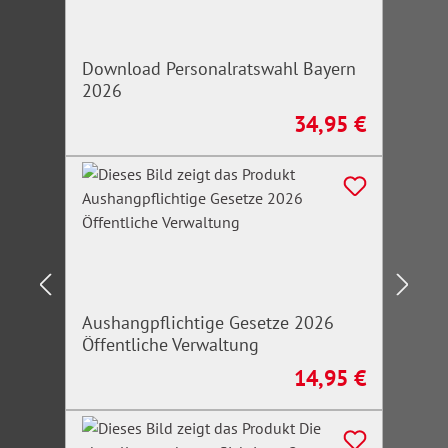
Download Personalratswahl Bayern
2026
34,95 €
Regulärer Preis:
Aushangpflichtige Gesetze 2026
Öffentliche Verwaltung
14,95 €
Regulärer Preis: