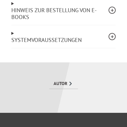
Auslegung der Tätigkeitsmerkmale des Teil I:
HINWEIS ZUR BESTELLUNG VON E-
allgemeiner Verwaltungsdienst
BOOKS
Auslegung ausgesuchter Tätigkeitsmerkmale des
Teil III: Handwerkliche Tätigkeiten
Der Eingruppierungsvorgang: Ermitteln der
korrekten Eingruppierung
SYSTEMVORAUSSETZUNGEN
Mitbestimmungsrechte der
Arbeitnehmervertretung
AUTOR