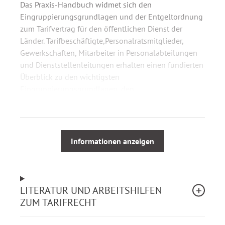
Das Praxis-Handbuch widmet sich den
Eingruppierungsgrundlagen und der Entgeltordnung
zum Tarifvertrag für den öffentlichen Dienst der
Länder. Tarifbeschäftigte,Personalratsmitglieder,
Gewerkschaften, Mitarbeiter in Personalabteilungen
und Dienststellenleitungen erhalten einen fundierten
Überblick zu den wichtigsten
Eingruppierungsgrundlagen, den
Tätigkeitsmerkmalen und deren Anforderungen.
Mithilfe von zahlreichen Praxis-Tipps und Beispielen
aus der Rechtsprechung gelingt eine tarifkonforme
Informationen anzeigen
Zuordnung zur richtigen Entgeltgruppe.
Dargestellt werden:
LITERATUR UND ARBEITSHILFEN
ZUM TARIFRECHT
Grundlagen der Eingruppierung nach dem TV-L
Aufbau der Entgeltordnung