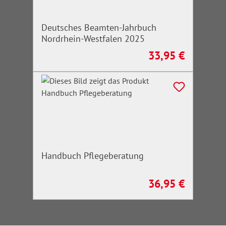
Deutsches Beamten-Jahrbuch
Nordrhein-Westfalen 2025
33,95 €
Regulärer Preis:
Handbuch Pflegeberatung
36,95 €
Regulärer Preis: