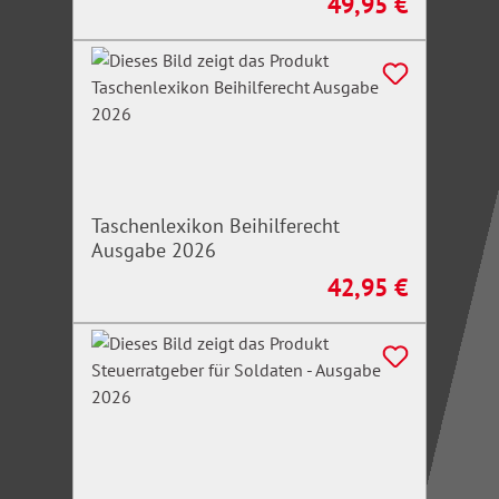
49,95 €
Regulärer Preis:
Taschenlexikon Beihilferecht
Ausgabe 2026
42,95 €
Regulärer Preis: