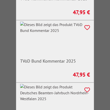
47,95 €
Regulärer Preis:
TVöD Bund Kommentar 2025
47,95 €
Regulärer Preis: