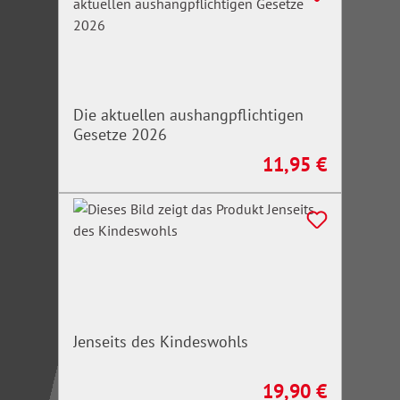
Die aktuellen aushangpflichtigen
Gesetze 2026
11,95 €
Regulärer Preis:
Jenseits des Kindeswohls
19,90 €
Regulärer Preis: