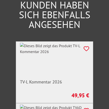
KUNDEN HABEN
SICH EBENFALLS
ANGESEHEN
Produktgalerie überspringen
TV-L Kommentar 2026
49,95 €
Regulärer Preis: