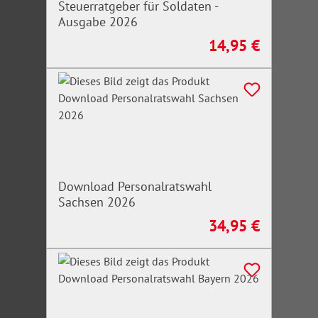
Steuerratgeber für Soldaten -
Ausgabe 2026
14,95 €
Regulärer Preis:
Download Personalratswahl
Sachsen 2026
34,95 €
Regulärer Preis: