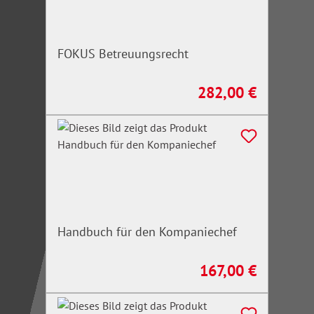
FOKUS Betreuungsrecht
282,00 €
Regulärer Preis:
Handbuch für den Kompaniechef
167,00 €
Regulärer Preis: