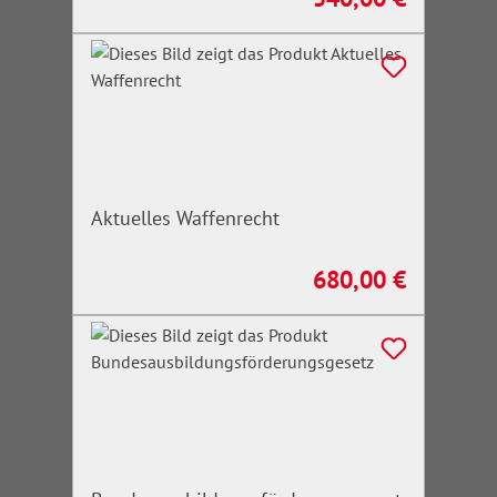
Aktuelles Waffenrecht
680,00 €
Regulärer Preis: