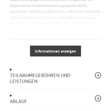
Allgemeinen Gleichbehandlungsgesetz (AGG)
genannten Merkmale (Rassismus, ethnische Herkunft,
Alter, Behinderung, Religion oder Weltanschauung,
Geschlecht, sexuelle Identität) sind zahlreich und
vielfältig. Die Antidiskriminierungsstelle des Bundes
berichtet, dass ca. ein Drittel aller Beschwerden
wegen Diskriminierungen im Zusammenhang mit der
Arbeit gemeldet werden, auch aus dem Bereich des
Informationen anzeigen
öffentlichen Dienstes.
Mit den Folgen von Diskriminierungen haben nicht
nur die unmittelbar Betroffenen zu kämpfen.
TEILNAHMEGEBÜHREN UND
Feststellbar sind erhöhte Fehlzeiten, zunehmende
LEISTUNGEN
Beeinträchtigungen der Zusammenarbeit, sinkende
Arbeitsmotivation und allgemeine Unzufriedenheit.
ABLAUF
Im Blick sein muss dabei insbesondere, dass die
rechtlichen und tatsächlichen Folgen auch bestehen,