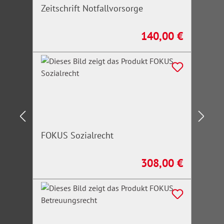
Zeitschrift Notfallvorsorge
140,00 €
Regulärer Preis:
FOKUS Sozialrecht
308,00 €
Regulärer Preis: