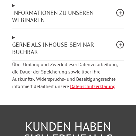
wenn die Diskriminierung nicht beabsichtigt ist. Und
INFORMATIONEN ZU UNSEREN
derartige Situation sind zahlreich.
WEBINAREN
Es ist deshalb unerlässlich, dass alle Akteurinnen und
Akteure in der Dienststelle Kenntnisse über die
GERNE ALS INHOUSE-SEMINAR
rechtlichen Hintergründe und den Umgang mit den
BUCHBAR
unterschiedlichsten Formen von Diskriminierung
besitzen.
Über Umfang und Zweck dieser Datenverarbeitung,
die Dauer der Speicherung sowie über Ihre
Aus dem Webinarinhalt
Auskunfts-, Widerspruchs- und Beseitigungsrechte
informiert detailliert unsere
Datenschutzerklärung
Im Webinar werden daher wesentliche
Fragestellungen und Annahmen besprochen:
Was sind überhaupt Diskriminierungen nach dem
AGG?
KUNDEN HABEN