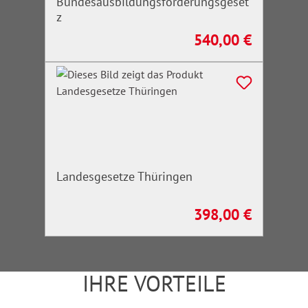
Bundesausbildungsförderungsgeset
z
540,00 €
Regulärer Preis:
Landesgesetze Thüringen
398,00 €
Regulärer Preis:
IHRE VORTEILE