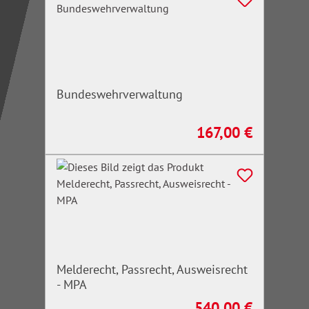
Bundeswehrverwaltung
167,00 €
Regulärer Preis:
Melderecht, Passrecht, Ausweisrecht
- MPA
540,00 €
Regulärer Preis: