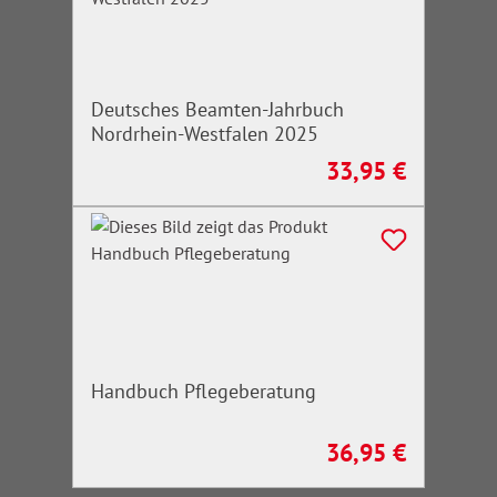
Deutsches Beamten-Jahrbuch
Nordrhein-Westfalen 2025
33,95 €
Regulärer Preis:
Handbuch Pflegeberatung
36,95 €
Regulärer Preis: