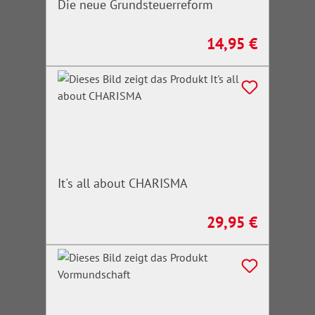
Die neue Grundsteuerreform
14,95 €
Regulärer Preis:
It's all about CHARISMA
29,95 €
Regulärer Preis: