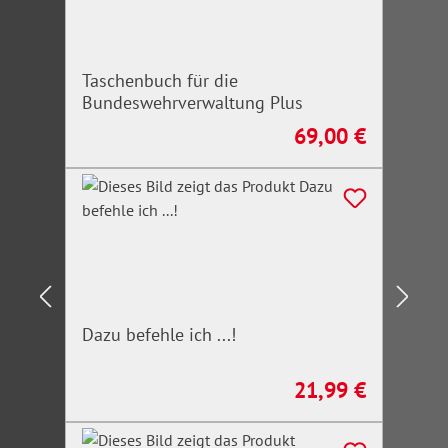
Taschenbuch für die
Bundeswehrverwaltung Plus
69,00 €
Regulärer Preis:
Dazu befehle ich ...!
21,99 €
Regulärer Preis: