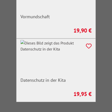
Vormundschaft
19,90 €
Regulärer Preis:
Datenschutz in der Kita
19,95 €
Regulärer Preis: