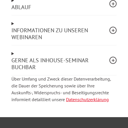
ABLAUF
Das Webinar zeigt, wie Personalkostenmanagement,
Personalhaushalt und Stellenbewirtschaftung
zusammenwirken. Die Teilnehmenden erhalten
INFORMATIONEN ZU UNSEREN
Einblicke in organisatorische und personelle
WEBINAREN
Fragestellungen der Personalkostenplanung. Zudem
erfahren sie, welche Faktoren eine zukunftsfähige
Haushaltsplanung und -beratung entscheidend
GERNE ALS INHOUSE-SEMINAR
beeinflussen.
BUCHBAR
Aus dem Webinarinhalt
Über Umfang und Zweck dieser Datenverarbeitung,
die Dauer der Speicherung sowie über Ihre
Einstieg in das Personalkostenmanagement
Auskunfts-, Widerspruchs- und Beseitigungsrechte
Der Personalhaushalt/Stellenplan als rechtliche
informiert detailliert unsere
Datenschutzerklärung
Grundlage für die Personalkostenplanung und -
bewirtschaftung
Der Kreislauf im Hauhaltsaufstellungsverfahren-
von der Mittelanmeldung bis zum