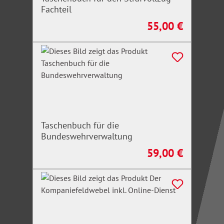
Fachteil
55,00 €
Regulärer Preis:
Taschenbuch für die
Bundeswehrverwaltung
59,00 €
Regulärer Preis: