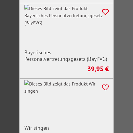
Bayerisches
Personalvertretungsgesetz (BayPVG)
39,95 €
Regulärer Preis:
Wir singen