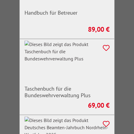
Handbuch für Betreuer
89,00 €
Regulärer Preis:
Taschenbuch für die
Bundeswehrverwaltung Plus
69,00 €
Regulärer Preis: