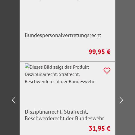
Bundespersonalvertretungsrecht
99,95 €
Regulärer Preis:
Disziplinarrecht, Strafrecht,
Beschwerderecht der Bundeswehr
31,95 €
Regulärer Preis: