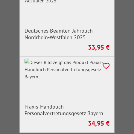
Deutsches Beamten-Jahrbuch
Nordrhein-Westfalen 2025
33,95 €
Regulärer Preis:
Praxis-Handbuch
Personalvertretungsgesetz Bayern
34,95 €
Regulärer Preis: