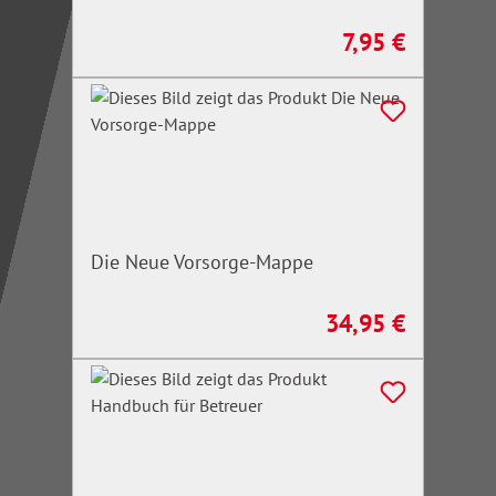
7,95 €
Regulärer Preis:
Die Neue Vorsorge-Mappe
34,95 €
Regulärer Preis: