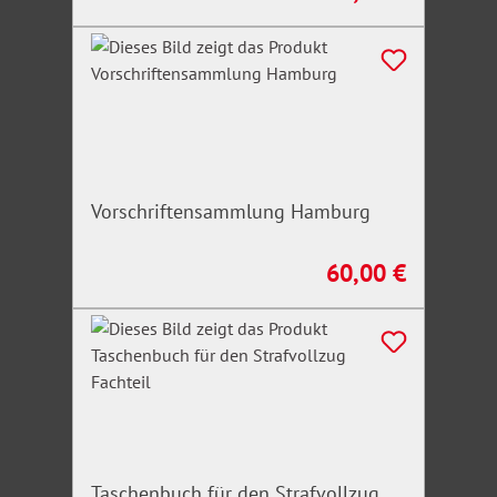
Vorschriftensammlung Hamburg
60,00 €
Regulärer Preis:
Taschenbuch für den Strafvollzug