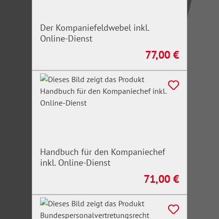
Der Kompaniefeldwebel inkl.
Online-Dienst
77,00 €
Regulärer Preis:
Handbuch für den Kompaniechef
inkl. Online-Dienst
71,00 €
Regulärer Preis: