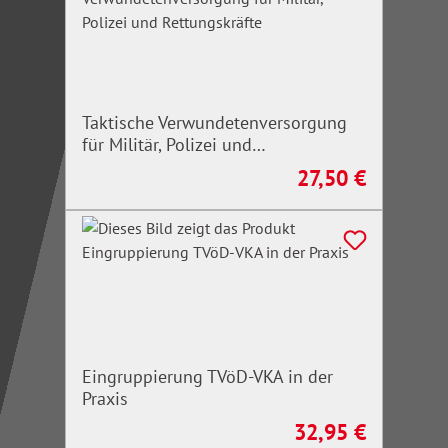
Taktische Verwundetenversorgung
für Militär, Polizei und
Rettungskräfte
27,50 €
Regulärer Preis:
Eingruppierung TVöD-VKA in der
Praxis
32,95 €
Regulärer Preis: