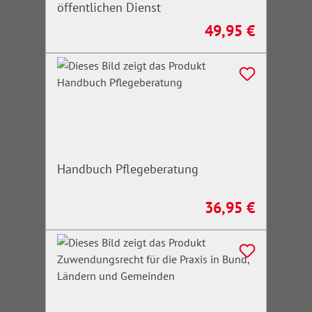
öffentlichen Dienst
49,95 €
Regulärer Preis:
Handbuch Pflegeberatung
36,95 €
Regulärer Preis: