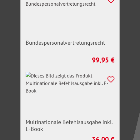
Bundespersonalvertretungsrecht
99,95 €
Regulärer Preis:
Multinationale Befehlsausgabe inkl.
E-Book
36,00 €
Regulärer Preis: