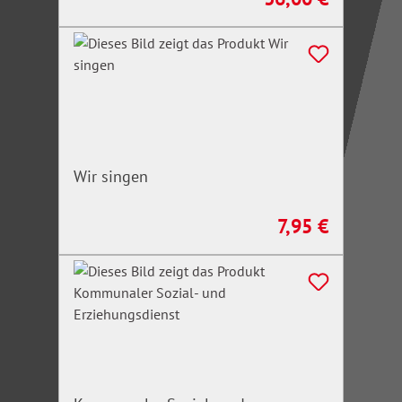
Wir singen
7,95 €
Regulärer Preis: