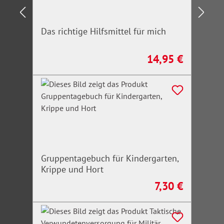
Das richtige Hilfsmittel für mich
14,95 €
Regulärer Preis:
Gruppentagebuch für Kindergarten,
Krippe und Hort
7,30 €
Regulärer Preis: