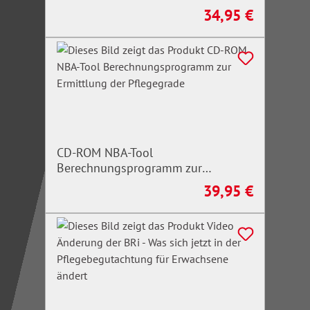
34,95 €
Regulärer Preis:
CD-ROM NBA-Tool
Berechnungsprogramm zur
Ermittlung der Pflegegrade
39,95 €
Regulärer Preis: