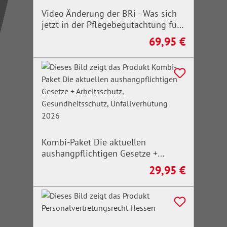
Video Änderung der BRi - Was sich
jetzt in der Pflegebegutachtung für
Erwachsene ändert
69,95 €
Regulärer Preis:
Kombi-Paket Die aktuellen
aushangpflichtigen Gesetze +
Arbeitsschutz, Gesundheitsschutz,
29,95 €
Regulärer Preis:
Unfallverhütung 2026