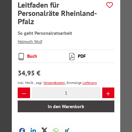
Leitfaden für
Personalräte Rheinland-
Pfalz
So geht Personalratsarbeit
Helmuth Wolf
Buch
PDF
34,95 €
inkl. MwSt., zzgl.
Versandkosten
, Einmalige
Lieferung
Produkt Anzahl: Gib den gewünschten Wer
In den Warenkorb