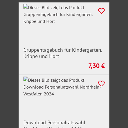
Produktgalerie überspringen
Gruppentagebuch für Kindergarten,
Krippe und Hort
7,30 €
Regulärer Preis:
Download Personalratswahl