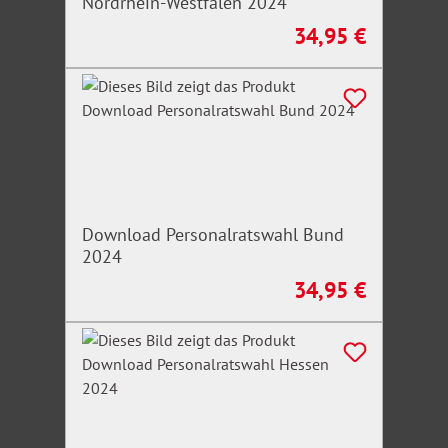
Nordrhein-Westfalen 2024
34,95 €
Regulärer Preis:
Download Personalratswahl Bund
2024
34,95 €
Regulärer Preis: