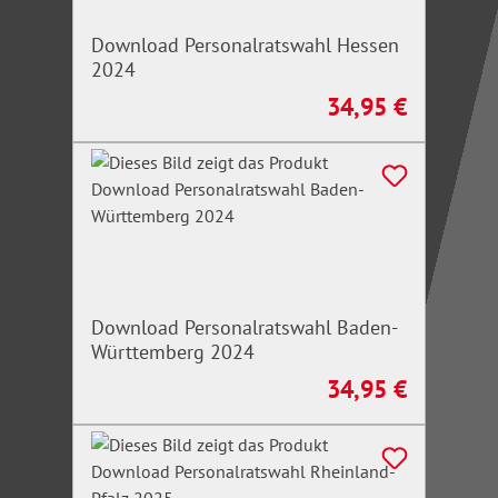
Download Personalratswahl Hessen
2024
34,95 €
Regulärer Preis:
Download Personalratswahl Baden-
Württemberg 2024
34,95 €
Regulärer Preis: