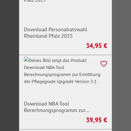
Download Personalratswahl
Rheinland-Pfalz 2025
34,95 €
Regulärer Preis:
Download NBA-Tool
Berechnungsprogramm zur
Ermittlung der Pflegegrade Upgrade
39,95 €
Regulärer Preis:
Version 5.1