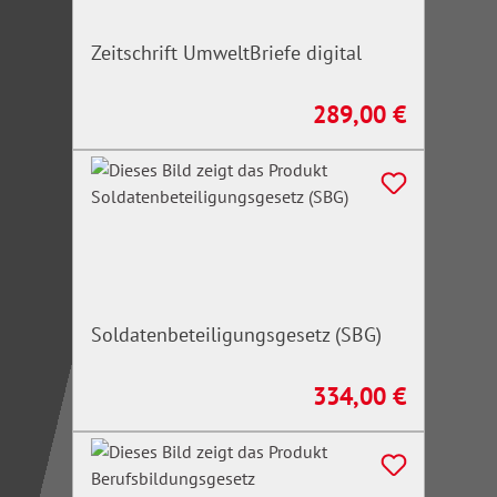
Zeitschrift UmweltBriefe digital
289,00 €
Regulärer Preis:
Soldatenbeteiligungsgesetz (SBG)
334,00 €
Regulärer Preis: