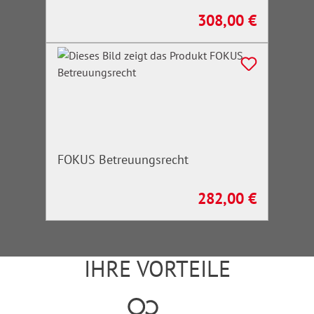
308,00 €
Regulärer Preis:
FOKUS Betreuungsrecht
282,00 €
Regulärer Preis:
IHRE VORTEILE