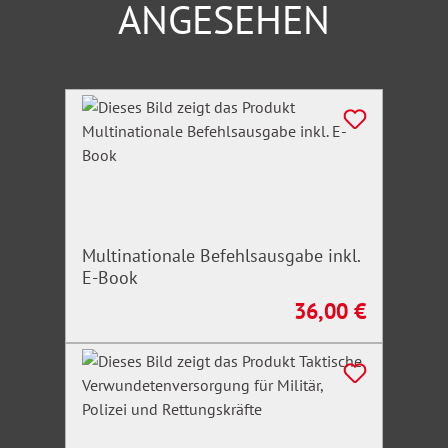
ANGESEHEN
Produktgalerie überspringen
Multinationale Befehlsausgabe inkl.
E-Book
36,00 €
Regulärer Preis: