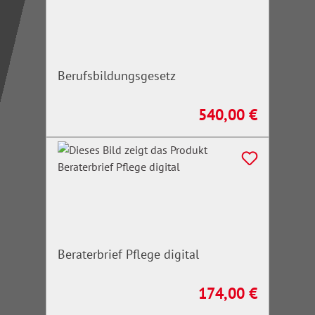
Berufsbildungsgesetz
540,00 €
Regulärer Preis:
Beraterbrief Pflege digital
174,00 €
Regulärer Preis: