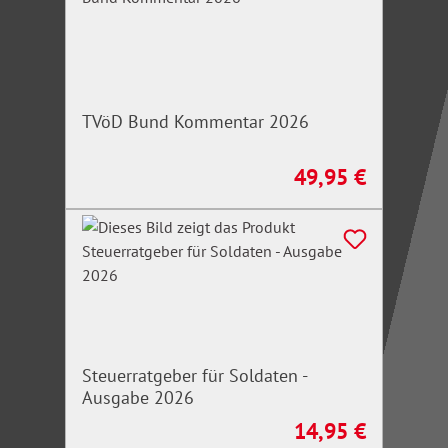
TVöD Bund Kommentar 2026
49,95 €
Regulärer Preis:
Steuerratgeber für Soldaten -
Ausgabe 2026
14,95 €
Regulärer Preis: