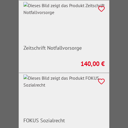
Zeitschrift Notfallvorsorge
140,00 €
Regulärer Preis:
FOKUS Sozialrecht