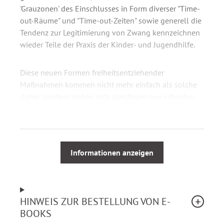
'Grauzonen' des Einschlusses in Form diverser "Time-
out-Räume" und "Time-out-Zeiten" sowie generell die
Tendenz zur Legitimierung von Zwang kennzeichnen
wieder Teile der Praxis der Kinder- und Jugendhilfe.
Diese neuen Formen freiheitsentziehender
Maßnahmen kommen nicht mehr einfach als solche
daher, sondern haben sich gleichsam neu erfunden,
drücken aber häufig mit dem Adjektiv 'intensiv' oder
'intensiv-pädagogisch' verbunden in euphemistischer
Sprache der Sache nach nichts anderes aus als
'geschlossene Unterbringung' in seiner
Informationen anzeigen
modernisierten Form.
Deshalb hat die IGfH beschlossen, den Titel
Argumente gegen Geschlossene Unterbringung,
HINWEIS ZUR BESTELLUNG VON E-
Freiheitsentzug und Zwang
in neuer Form
BOOKS
vorzulegen. Das Ziel besteht nach wie vor darin,