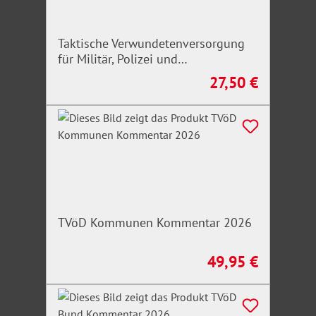
Taktische Verwundetenversorgung
für Militär, Polizei und
Rettungskräfte
27,50 €
Regulärer Preis:
TVöD Kommunen Kommentar 2026
49,95 €
Regulärer Preis: