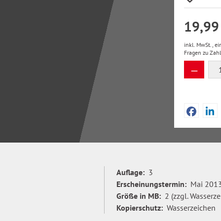
19,99
inkl. MwSt., e
Fragen zu Zah
Produkt
Auflage:
3
Erscheinungstermin:
Mai 201
Größe in MB:
2 (zzgl. Wasserze
Kopierschutz:
Wasserzeichen