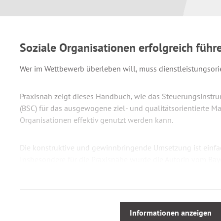
Soziale Organisationen erfolgreich führ
Wer im Wettbewerb überleben will, muss dienstleistungsori
Praxisnah zeigt dieses Handbuch, wie das Steuerungsinstr
(BSC) für das ausgewogene ziel- und qualitätsorientierte 
Organisationen effektiv genutzt werden kann.
Die konstruktive und gewinnbringende Umsetzung ist einf
Insbesondere für die Praxisnähe wurde die Autorin vom Bay
für Arbeit und Sozialordnung mit dem ConSozial-Wissenscha
Informationen anzeigen