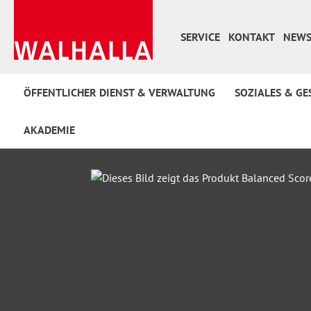
 Hauptinhalt springen
Zur Suche springen
Zur Hauptnavigation springen
SERVICE
KONTAKT
NEWS
ÖFFENTLICHER DIENST & VERWALTUNG
SOZIALES & GE
AKADEMIE
Bildergalerie überspringen