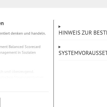
en
HINWEIS ZUR BES
entiert denken und handeln.
ument Balanced Scorecard
SYSTEMVORAUSSE
Management in Sozialen
ach und überzeugend.
erischen Staatsministerium
ftspreis ausgezeichnet.