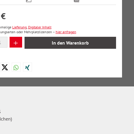
 €
inmalige
Lieferung
,
Digitaler Inhalt
lungsarten oder Mehrplatzlizenzen –
hier anfragen
 Anzahl: Gib den gewünschten Wert ein oder
In den Warenkorb
3
ichen)