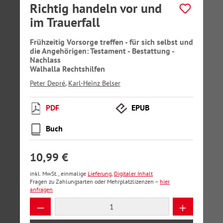
Richtig handeln vor und
im Trauerfall
Frühzeitig Vorsorge treffen - für sich selbst und
die Angehörigen: Testament - Bestattung -
Nachlass
Walhalla Rechtshilfen
Peter Depré
,
Karl-Heinz Belser
PDF
EPUB
Buch
10,99 €
inkl. MwSt., einmalige
Lieferung
,
Digitaler Inhalt
Fragen zu Zahlungsarten oder Mehrplatzlizenzen –
hier
anfragen
Produkt Anzahl: Gib den gewünschten Wer