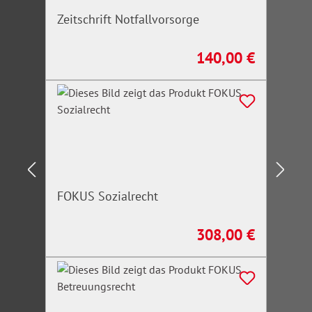
Zeitschrift Notfallvorsorge
140,00 €
Regulärer Preis:
FOKUS Sozialrecht
308,00 €
Regulärer Preis: