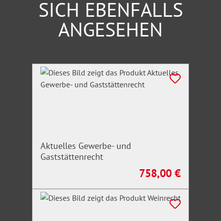
SICH EBENFALLS
ANGESEHEN
Produktgalerie überspringen
Aktuelles Gewerbe- und
Gaststättenrecht
758,00 €
Regulärer Preis: