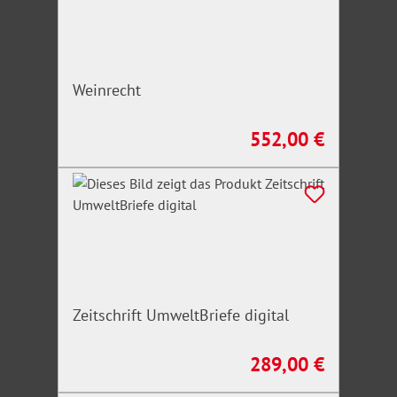
Weinrecht
552,00 €
Regulärer Preis:
Zeitschrift UmweltBriefe digital
289,00 €
Regulärer Preis: