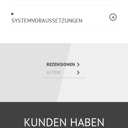
Was gilt bei Aufenthalt im Ausland?
Was ist wichtig bei Nachlassteilung und
Pflichtteil?
SYSTEMVORAUSSETZUNGEN
Richtiger Umgang mit Beerdigungsinstitut,
Versicherungen, Bank, Nachlassgericht oder
Sozialamt
Testament für behinderte Kinder
REZENSIONEN
AUTOR
KUNDEN HABEN