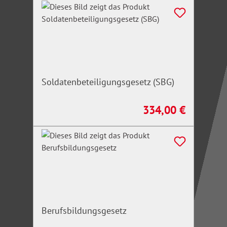
Soldatenbeteiligungsgesetz (SBG)
334,00 €
Regulärer Preis:
Berufsbildungsgesetz