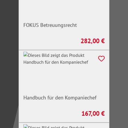
FOKUS Betreuungsrecht
282,00 €
Regulärer Preis:
Handbuch für den Kompaniechef
167,00 €
Regulärer Preis: