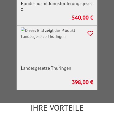
Bundesausbildungsförderungsgeset
z
540,00 €
Regulärer Preis:
Landesgesetze Thüringen
398,00 €
Regulärer Preis:
IHRE VORTEILE