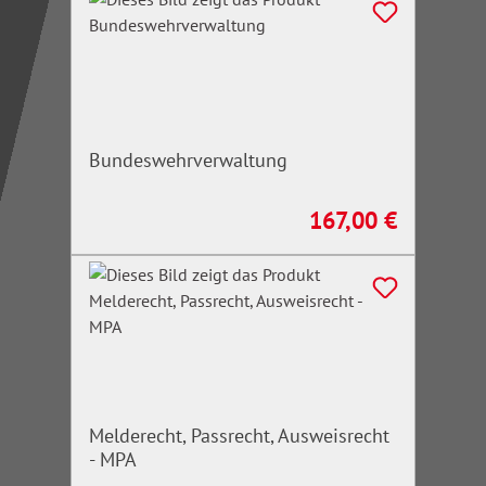
Bundeswehrverwaltung
167,00 €
Regulärer Preis:
Melderecht, Passrecht, Ausweisrecht
- MPA