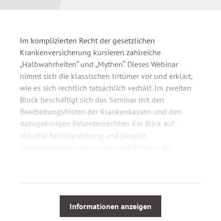
Im komplizierten Recht der gesetzlichen
Krankenversicherung kursieren zahlreiche
„Halbwahrheiten“ und „Mythen“. Dieses Webinar
nimmt sich die klassischen Irrtümer vor und erklärt,
wie es sich rechtlich tatsächlich verhält. Im zweiten
Block beschäftigt sich das Seminar mit den
Bearbeitungsfristen der Krankenkassen und den
dazugehörigen Patientenrechten. Ein Blick auf
aktuelle Rechtsprechung und jüngste
Gesetzesänderungen runden das Webinar ab.
Aus dem Webinarinhalt
Irrtümer bei Sachleistungen der
Informationen anzeigen
Krankenkassen – Arzneimittel, Heilmittel,