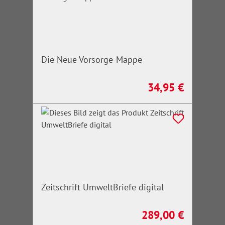
Die Neue Vorsorge-Mappe
34,95 €
Regulärer Preis:
Zeitschrift UmweltBriefe digital
289,00 €
Regulärer Preis: