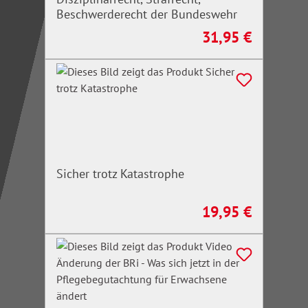
Beschwerderecht der Bundeswehr
31,95 €
Regulärer Preis:
Sicher trotz Katastrophe
19,95 €
Regulärer Preis: