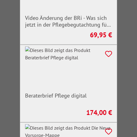
Video Änderung der BRi - Was sich
jetzt in der Pflegebegutachtung für
Erwachsene ändert
69,95 €
Regulärer Preis:
Beraterbrief Pflege digital
174,00 €
Regulärer Preis: