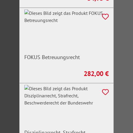
FOKUS Betreuungsrecht
282,00 €
Regulärer Preis:
Disziplinarrecht, Strafrecht,