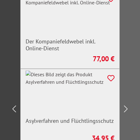
Der Kompaniefeldwebel inkl.
Online-Dienst
77,00 €
Regulärer Preis:
Asylverfahren und Flüchtlingsschutz
34,95 €
Regulärer Preis: