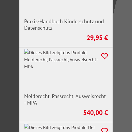
Irrtümer/Änderungen vorbehalten
Praxis-Handbuch Kinderschutz und
Datenschutz
29,95 €
Regulärer Preis:
Melderecht, Passrecht, Ausweisrecht
- MPA
540,00 €
Regulärer Preis: