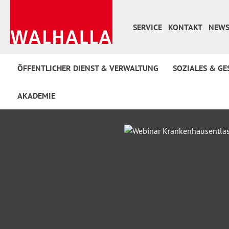
 Hauptinhalt springen
Zur Suche springen
Zur Hauptnavigation springen
SERVICE
KONTAKT
NEWS
ÖFFENTLICHER DIENST & VERWALTUNG
SOZIALES & GE
AKADEMIE
Bildergalerie überspringen