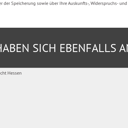
der Speicherung sowie über Ihre Auskunfts-, Widerspruchs- und Be
eschlossene Versorgungslücke
ABEN SICH EBENFALLS 
ungen)
tationäre Pflege)
inklusive
Zugang zum Fachportal
FOKUS
 aktuellen Beiträgen zu
skussionen. Zugriff auf die
uterungen,