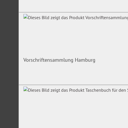
Anwendungsbeispiele, Berechnungen sowie wichtige Urteile
Integration von SOLEX, der bewährten Datenbank zum Sozia
Das Webinar richtet sich an
Das Webinar richtet sich an Berater von Pflegebedürftigen 
Vertreter, insbesondere Sozialberatungsstellen in Kommune
Sozialverbänden, Patienten- und Pflegeberatungsstellen, Be
Menschen, (kommunale) Pflegestützpunkte, unabhängige Pf
Vorschriftensammlung Hamburg
Pflegesachverständige, Betreuer / Betreuungsvereine / Bet
Sozialdienste in Krankenhäusern/Reha-Einrichtungen, Rente
Sozial- und Pflegerecht tätig sind.
Unser Experte
Wolfgang Schneider
,
Krankenkassenbetriebswirt, Führungstä
der freien Wirtschaft, Fachlehrer der IKK Akademie
Irrtümer/Änderungen vorbehalten