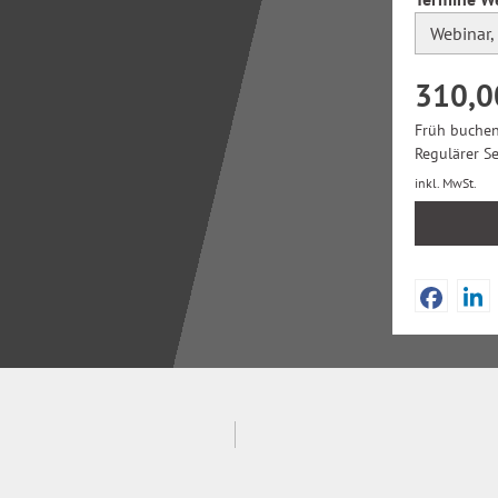
310,0
Früh buchen
Regulärer S
inkl. MwSt.