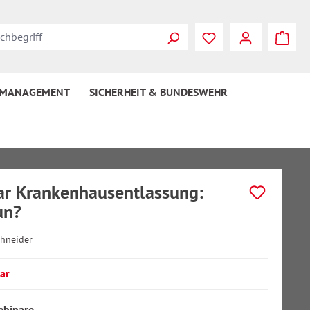
 MANAGEMENT
SICHERHEIT & BUNDESWEHR
r Krankenhausentlassung:
un?
hneider
ar
auswählen
ebinare