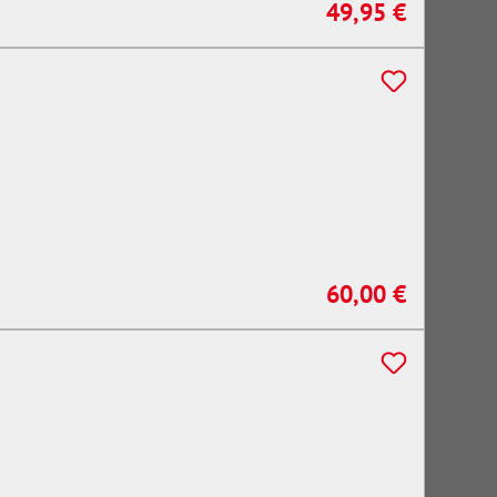
49,95 €
Regulärer Preis:
60,00 €
Regulärer Preis: