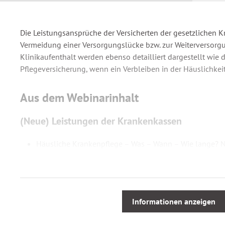
Die Leistungsansprüche der Versicherten der gesetzlichen 
Vermeidung einer Versorgungslücke bzw. zur Weiterversor
Klinikaufenthalt werden ebenso detailliert dargestellt wie 
Pflegeversicherung, wenn ein Verbleiben in der Häuslichkeit
Aus dem Webinarinhalt
(Neue) Leistungen der Krankenkassen
Häusliche Krankenpflege – Was – Wann – Wie lange? N
schwerer Krankheit
Haushaltshilfe – Was – Wann – Wie lange? Neue Mögli
Krankheit
Kurzzeitpflege auch bei fehlender Pflegebedürftigkeit 
Informationen anzeigen
Krankenversicherung
Rechtsanspruch seit 1.10.2017 auf ein Versorgungsm