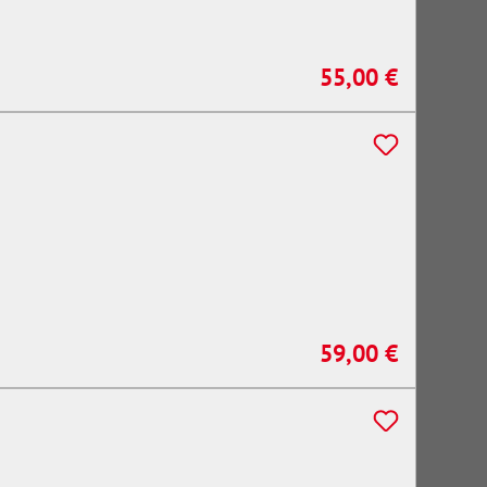
55,00 €
Regulärer Preis:
59,00 €
Regulärer Preis: