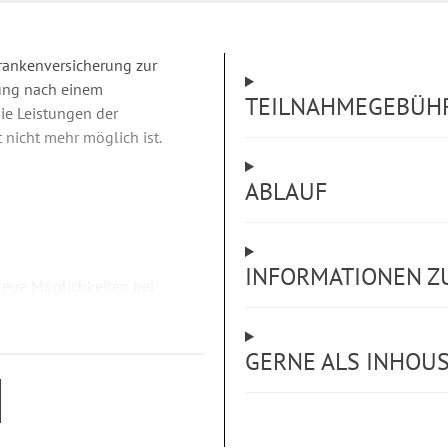
Krankenversicherung zur
gung nach einem
TEILNAHMEGEBÜH
die Leistungen der
 nicht mehr möglich ist.
ABLAUF
INFORMATIONEN Z
eue Möglichkeiten bei
chkeiten bei schwerer
GERNE ALS INHOU
über die gesetzliche
anagement durch das