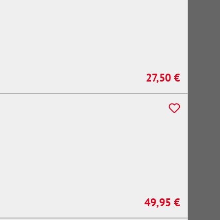
27,50 €
Regulärer Preis:
49,95 €
Regulärer Preis: