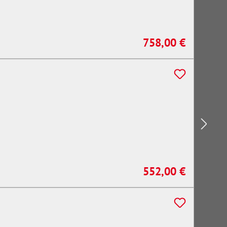
758,00 €
Regulärer Preis:
552,00 €
Regulärer Preis: