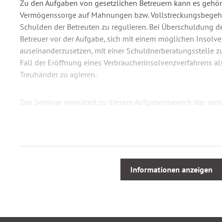
Zu den Aufgaben von gesetzlichen Betreuern kann es gehö
Vermögenssorge auf Mahnungen bzw. Vollstreckungsbegehr
Schulden der Betreuten zu regulieren. Bei Überschuldung de
Betreuer vor der Aufgabe, sich mit einem möglichen Insolv
auseinanderzusetzen, mit einer Schuldnerberatungsstelle
Fall der Eröffnung eines Verbraucherinsolvenzverfahrens al
Treuhänder zu agieren.
Das Seminar vermittelt zu diesem Aufgabenbereich das no
Aus dem Seminarinhalt
Wie weit gehen Aufgaben des Betreuers im Rahmen de
darf der Betreuer, wo sind seine Grenzen?
Informationen anzeigen
Was ist überhaupt Überschuldung und was sind die ty
Was ist als „kurzfristige“ Maßnahme zu tun etwa bei Mi
Stromschulden, bei Schulden von Versicherungen (z. B.
Privatversicherten), zur Sicherung des Lebensunterhalt