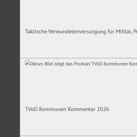
Verwaltung und Rechtspflege in Starnberg. Herausgeber u
Zwangsvollstreckung und Insolvenzrecht.
Irrtümer/Änderungen vorbehalten
Taktische Verwundetenversorgung für Militär, P
TVöD Kommunen Kommentar 2026