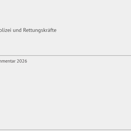
nd Fachautor zu den Themen
olizei und Rettungskräfte