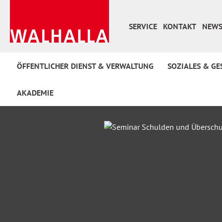
 Hauptinhalt springen
Zur Suche springen
Zur Hauptnavigation springen
SERVICE
KONTAKT
NEWS
ÖFFENTLICHER DIENST & VERWALTUNG
SOZIALES & GE
AKADEMIE
Bildergalerie überspringen