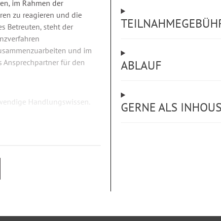
ren, im Rahmen der
en zu reagieren und die
TEILNAHMEGEBÜH
s Betreuten, steht der
enzverfahren
 zusammenzuarbeiten und im
s Ansprechpartner für den
ABLAUF
twendige Handlungswissen.
GERNE ALS INHOU
r Vermögensvorsorge? Was
pischen Schuldenformen?
etschulden, bei
 Krankenversicherung bei
s?