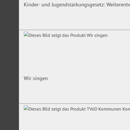
Kinder- und Jugendstärkungsgesetz: Weiterentw
Eingruppierung und Entgelt
Grundlagen des Eingruppierungsrechtes
Tarifautomatik (§12 und §14)
Die vorübergehende Übertragung einer höherwertigen 
Regelungen zu den Stufen
LOB und der neue § 18a
Jahressonderzahlung
Wir singen
Aufbau und Inhalt der Entgeltordnung (TVöD-VKA)
Beispiele für tarifgerechte Eingruppierung
Die Mitbestimmung des PR bei Einstellung und Eingruppi
Urlaub und Arbeitsbefreiung; Befristung Beend
Arbeitsverhältnisses