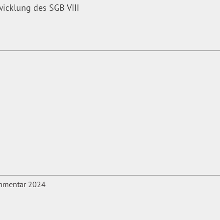
icklung des SGB VIII
Tätigkeit
erung
igung des