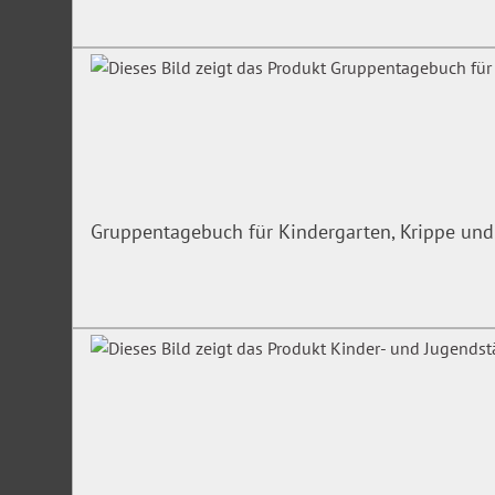
Arbeitszeit
Allgemein
Die europäische Arbeitszeitverordnung
Aufbau und Inhalt des Arbeitszeitgesetz
Aktuelle Rechtsprechung
Gruppentagebuch für Kindergarten, Krippe und
TVöD
Regelmäßige wöchentliche Arbeitszeit
Sonderformen der Arbeit und ihr Ausgleich
Rufbereitschaft, Bereitschaft
Schichtarbeit, Wechselschicht
Überstunden, Mehrarbeit
Arbeitszeitkonto nach §10 TVöD
Teilzeitbeschäftigung