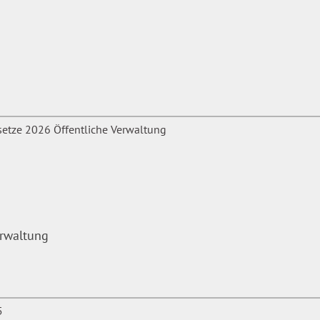
ündigung
inklusive
erwaltung
 Zugang zum Online-
 Monate. Der Online-Dienst
d Entgelttabellen sowie