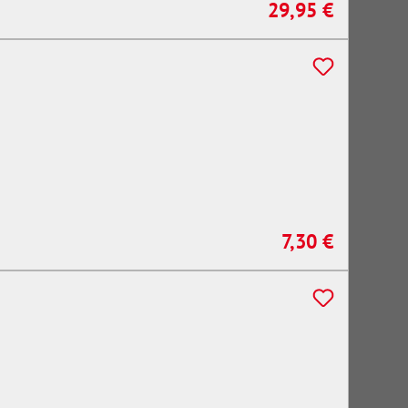
29,95 €
Regulärer Preis:
7,30 €
Regulärer Preis: