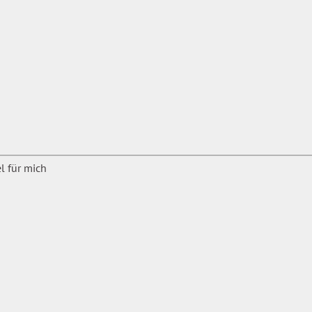
t für
vorsitzender einer großen
beit hat er sich intensiv mit
beschäftigt
ngseinrichtungen tätig.
t, das
ständen.