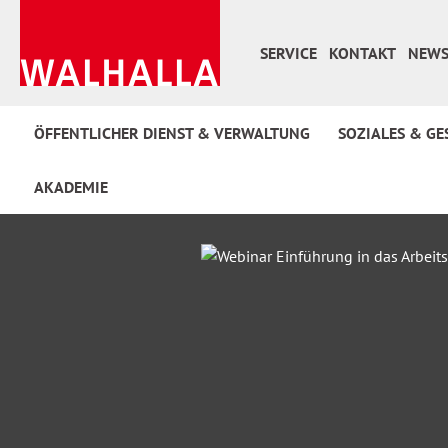
 Hauptinhalt springen
Zur Suche springen
Zur Hauptnavigation springen
SERVICE
KONTAKT
NEWS
ÖFFENTLICHER DIENST & VERWALTUNG
SOZIALES & GE
AKADEMIE
Bildergalerie überspringen