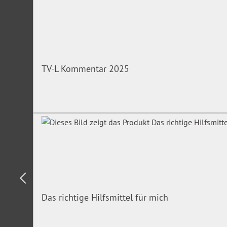
Das Webinar richtet sich an
Personalräte (neu gewählte, wieder gewählte); auch geeigne
Personalverantwortliche, Mitarbeiter in Personalstellen
TV-L Kommentar 2025
Begrenzte Teilnehmerzahl!
Unser Experte
Rainer Winkler
,
langjähriger freigestellter stv. Personalrats
bayerischen Landesbehörde. In über 30 Jahren Personalratsar
dem BayPVG und dem Tarifrecht des Öffentlichen Dienstes 
Seit über 15 Jahren ist er als Dozent für verschiedene Bildu
Das richtige Hilfsmittel für mich
Inhaltliche Schwerpunkte seiner Seminare sind das Tarifrech
Personalvertretungsrecht, sowie die Schulung von Wahlvor