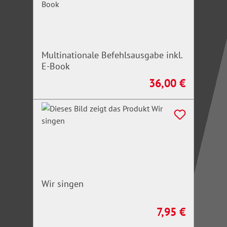
Multinationale Befehlsausgabe inkl.
E-Book
36,00 €
Regulärer Preis:
Wir singen
7,95 €
Regulärer Preis: