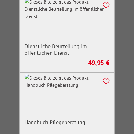
Dienstliche Beurteilung im
öffentlichen Dienst
49,95 €
Regulärer Preis:
Handbuch Pflegeberatung