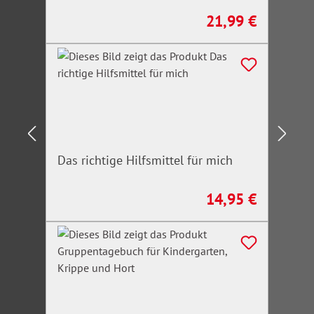
21,99 €
Regulärer Preis:
Das richtige Hilfsmittel für mich
14,95 €
Regulärer Preis: