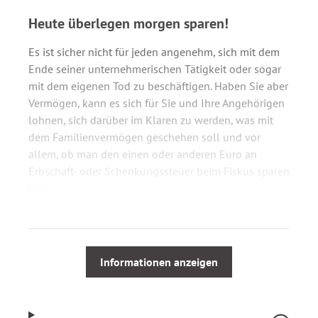
Heute überlegen morgen sparen!
Es ist sicher nicht für jeden angenehm, sich mit dem
Ende seiner unternehmerischen Tätigkeit oder sogar
mit dem eigenen Tod zu beschäftigen. Haben Sie aber
Vermögen, kann es sich für Sie und Ihre Angehörigen
lohnen, sich darüber im Klaren zu werden, was mit
dem Familienvermögen geschehen soll und vor
allem, ob man den einen oder anderen Euro an
Erbschaft- oder Schenkungssteuer beim Fiskus sparen
kann.
Das Erbschaftsteuergesetz bietet einige legale
Möglichkeiten zur Steuerersparnis an. Bei einer
richtigen und langfristigen Planung muss die
Informationen anzeigen
Steuerlast nicht so hoch ausfallen. Auch wenn im
Regelfall die begünstigten Kinder die Steuern zahlen
müssen, sitzt man im punkto Familienvermögen im