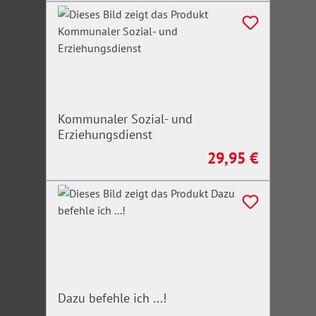
Kommunaler Sozial- und
Erziehungsdienst
29,95 €
Regulärer Preis:
Dazu befehle ich ...!