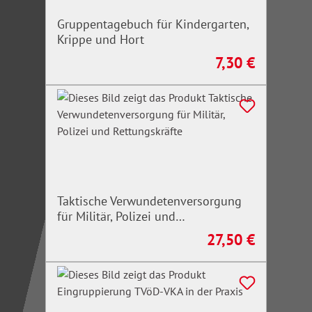
Gruppentagebuch für Kindergarten,
Krippe und Hort
7,30 €
Regulärer Preis:
Taktische Verwundetenversorgung
für Militär, Polizei und
Rettungskräfte
27,50 €
Regulärer Preis: