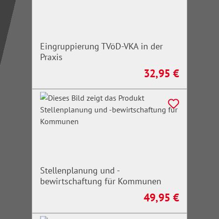
Eingruppierung TVöD-VKA in der
Praxis
32,95 €
Regulärer Preis:
Stellenplanung und -
bewirtschaftung für Kommunen
49,95 €
Regulärer Preis: