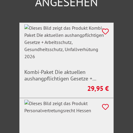
ANGESEHEN
zu erhalten.
Produktgalerie überspringen
Kombi-Paket Die aktuellen
aushangpflichtigen Gesetze +
Arbeitsschutz, Gesundheitsschutz,
29,95 €
Regulärer Preis:
Unfallverhütung 2026