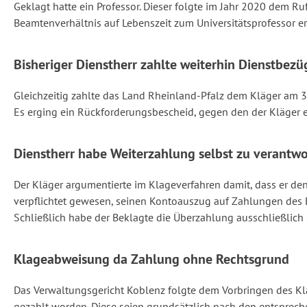
Geklagt hatte ein Professor. Dieser folgte im Jahr 2020 dem R
Beamtenverhältnis auf Lebenszeit zum Universitätsprofessor e
Bisheriger Dienstherr zahlte weiterhin Dienstbezü
Gleichzeitig zahlte das Land Rheinland-Pfalz dem Kläger am 
Es erging ein Rückforderungsbescheid, gegen den der Kläger e
Dienstherr habe Weiterzahlung selbst zu verantw
Der Kläger argumentierte im Klageverfahren damit, dass er den
verpflichtet gewesen, seinen Kontoauszug auf Zahlungen des 
Schließlich habe der Beklagte die Überzahlung ausschließlich 
Klageabweisung da Zahlung ohne Rechtsgrund
Das Verwaltungsgericht Koblenz folgte dem Vorbringen des Klä
gezahlt worden. Diese seien grundsätzlich nach den entsprech