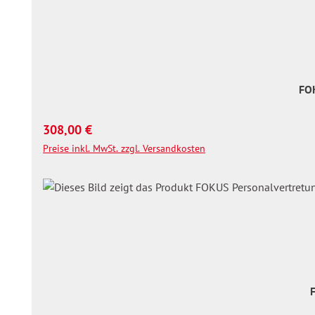
FO
Regulärer Preis:
308,00 €
Preise inkl. MwSt. zzgl. Versandkosten