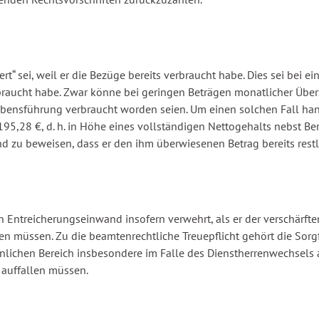
hert“ sei, weil er die Bezüge bereits verbraucht habe. Dies sei b
erbraucht habe. Zwar könne bei geringen Beträgen monatlicher 
ensführung verbraucht worden seien. Um einen solchen Fall handel
195,28 €, d. h. in Höhe eines vollständigen Nettogehalts nebst B
 zu beweisen, dass er den ihm überwiesenen Betrag bereits restl
n Entreicherungseinwand insofern verwehrt, als er der verschärft
nen müssen. Zu die beamtenrechtliche Treuepflicht gehört die Sorgf
lichen Bereich insbesondere im Falle des Dienstherrenwechsels 
auffallen müssen.