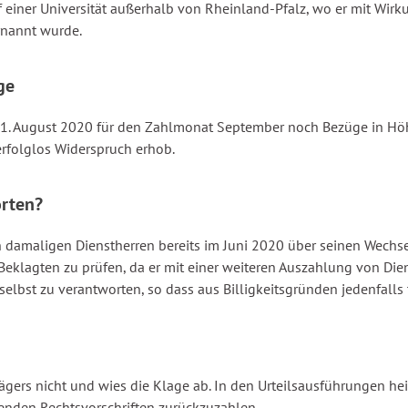
uf einer Universität außerhalb von Rheinland-Pfalz, wo er mit Wi
rnannt wurde.
ge
31. August 2020 für den Zahlmonat September noch Bezüge in Höh
rfolglos Widerspruch erhob.
orten?
 damaligen Dienstherren bereits im Juni 2020 über seinen Wechsel 
Beklagten zu prüfen, da er mit einer weiteren Auszahlung von Di
selbst zu verantworten, so dass aus Billigkeitsgründen jedenfalls
gers nicht und wies die Klage ab. In den Urteilsausführungen he
enden Rechtsvorschriften zurückzuzahlen.