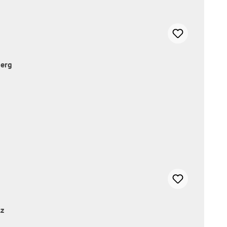
erg
z