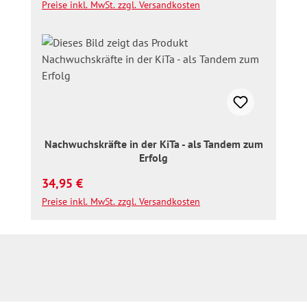
Preise inkl. MwSt. zzgl. Versandkosten
Nachwuchskräfte in der KiTa - als Tandem zum
Erfolg
Regulärer Preis:
34,95 €
Preise inkl. MwSt. zzgl. Versandkosten