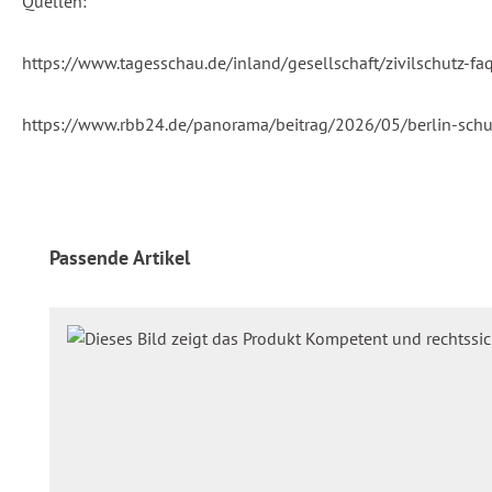
Quellen:
https://www.tagesschau.de/inland/gesellschaft/zivilschutz-fa
https://www.rbb24.de/panorama/beitrag/2026/05/berlin-schu
Produktgalerie überspringen
Passende Artikel