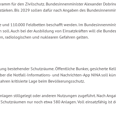
ramm für den Zivilschutz. Bundesinnenminister Alexander Dobrind
stärken. Bis 2029 sollen dafür nach Angaben des Bundesinnenmini
 und 110.000 Feldbetten beschafft werden. Im Bundesinnenminist
soll. Auch bei der Ausbildung von Einsatzkräften will die Bundes
en, radiologischen und nuklearen Gefahren gelten.
sung bestehender Schutzräume. Öffentliche Bunker, gesicherte K
Über die Notfall-Informations- und Nachrichten-App NINA soll k
t Jahren kritisierte Lage beim Bevölkerungsschutz.
nlagen stillgelegt oder anderen Nutzungen zugeführt. Nach Ang
n Schutzräumen nur noch etwa 580 Anlagen. Voll einsatzfähig ist d