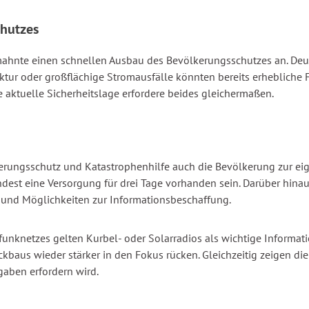
chutzes
ahnte einen schnellen Ausbau des Bevölkerungsschutzes an. Deuts
truktur oder großflächige Stromausfälle könnten bereits erheblich
e aktuelle Sicherheitslage erfordere beides gleichermaßen.
ungsschutz und Katastrophenhilfe auch die Bevölkerung zur eige
indest eine Versorgung für drei Tage vorhanden sein. Darüber hina
 und Möglichkeiten zur Informationsbeschaffung.
lfunknetzes gelten Kurbel- oder Solarradios als wichtige Informa
kbaus wieder stärker in den Fokus rücken. Gleichzeitig zeigen 
rgaben erfordern wird.