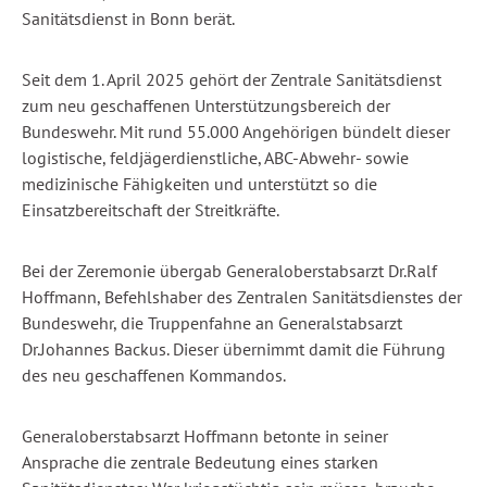
Sanitätsdienst
in Bonn
berät
.
Seit dem 1. April 2025
gehört
der Zentrale
Sanitätsdienst
zum
neu
geschaffenen
Unterstützungsbereich
der
Bundeswehr. Mit
rund
55.000
Angehörigen
bündelt
dieser
logistische
,
feldjägerdienstliche
, ABC-Abwehr-
sowie
medizinische
Fähigkeiten
und
unterstützt
so die
Einsatzbereitschaft
der
Streitkräfte
.
Bei der
Zeremonie
übergab
Generaloberstabsarzt
Dr.Ralf
Hoffmann,
Befehlshaber
des
Zentralen
Sanitätsdienstes
der
Bundeswehr, die
Truppenfahne
an
Generalstabsarzt
Dr.Johannes Backus. Dieser
übernimmt
damit
die
Führung
des neu
geschaffenen
Kommandos
.
Generaloberstabsarzt
Hoffmann
betonte
in seiner
Ansprache
die
zentrale
Bedeutung
eines
starken