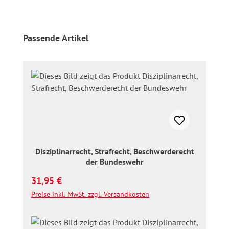
Produktgalerie überspringen
Passende Artikel
Disziplinarrecht, Strafrecht, Beschwerderecht
der Bundeswehr
Regulärer Preis:
31,95 €
Preise inkl. MwSt. zzgl. Versandkosten