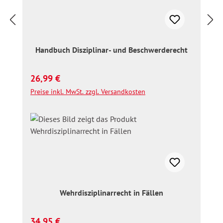
Handbuch Disziplinar- und Beschwerderecht
Regulärer Preis:
26,99 €
Preise inkl. MwSt. zzgl. Versandkosten
Wehrdisziplinarrecht in Fällen
Regulärer Preis:
34,95 €