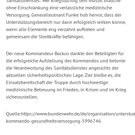
Sanitätsdienstes
:
Wer
kriegstüchtig
sein
müsse
,
brauche
ohne
Einschränkung
eine
verlässliche
medizinische
Versorgung
.
Generalleutnant
Funke hob
hervor
,
dass
der
Unterstützungsbereich
nur
dann
erfolgreich
wirken
könne
,
wenn
alle
Elemente
eng
verzahnt
auftreten
und
gemeinsam
die
Streitkräfte
befähigen
.
Der
neue
Kommandeur
Backus
dankte
den
Beteiligten
für
die
erfolgreiche
Aufstellung
des
Kommandos
und
betonte
die
Verantwortung
des
Sanitätsdienstes
angesichts
der
aktuellen
sicherheitspolitischen
Lage. Ziel
bleibe
es, die
Einsatzbereitschaft
der
Truppe
durch
hochwertige
medizinische
Betreuung
im
Frieden, in
Krisen
und
im
Krieg
sicherzustellen
.
Quelle:https://www.bundeswehr.de/de/organisation/unterstu
kommando-gesundheitsversorgung-5996746