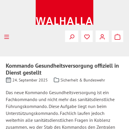
Zum Hauptinhalt springen
Kommando Gesundheitsversorgung offiziell in
Dienst gestellt
24. September 2025
Sicherheit & Bundeswehr
Das
neue
Kommando
Gesundheitsversorgung
ist
ein
Fachkommando
und
nicht
mehr
das
sanitätsdienstliche
Führungskommando
.
Diese
Aufgabe
liegt
nun
beim
Unterstützungskommando
.
Fachlich
laufen
jedoch
weiterhin
alle
sanitätsdienstlichen
Fragen
in Koblenz
zusammen
, wo der Stab des
Kommandos
den
Zentralen