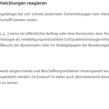
 Entwicklungen reagieren
sfähiger bei sich schnell ändernden Sicherheitslagen sein. Hier
beschafft werden sollen.
 „[…] wenn ein öffentlicher Auftrag oder eine Konzession eine Tech
chnologie als verteidigungsindustrielle Schlüsseltechnologie erfo
buchs der Bundeswehr oder im Strategiepapier der Bundesregieru
ewerb eingeschränkt und Beschaffungsverfahren intransparent würd
usgehebelt werden. Im Entwurf ist daher auch abschwächend davon 
 zu lassen.