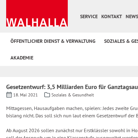
 Hauptinhalt springen
Zur Suche springen
Zur Hauptnavigation springen
SERVICE
KONTAKT
NEWS
ÖFFENTLICHER DIENST & VERWALTUNG
SOZIALES & GE
AKADEMIE
Gesetzentwurf: 3,5 Milliarden Euro für Ganztagsa
18. Mai 2021
Soziales & Gesundheit
Mittagessen, Hausaufgaben machen, spielen: Jedes zweite Gru
bislang nicht. Das soll sich nun laut einem Gesetzentwurf der
Ab August 2026 sollen zunächst nur Erstklässler sowohl in H
soll der Anspruch um je eine Klassenstufe ausgeweitet werden