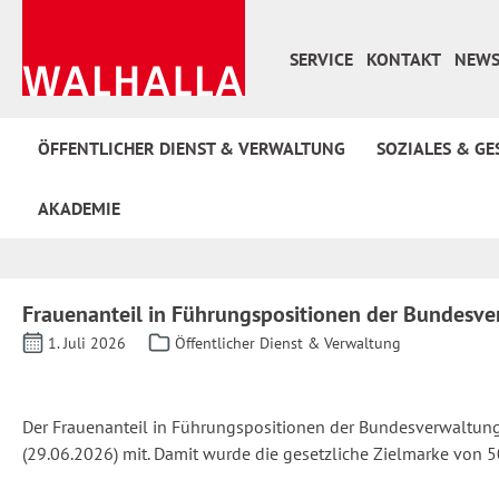
 Hauptinhalt springen
Zur Suche springen
Zur Hauptnavigation springen
SERVICE
KONTAKT
NEWS
ÖFFENTLICHER DIENST & VERWALTUNG
SOZIALES & GE
AKADEMIE
Frauenanteil in Führungspositionen der Bundesver
1. Juli 2026
Öffentlicher Dienst & Verwaltung
Der Frauenanteil in Führungspositionen der Bundesverwaltung i
(29.06.2026) mit. Damit wurde die gesetzliche Zielmarke von 50