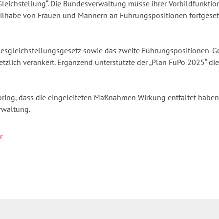
 Gleichstellung“. Die Bundesverwaltung müsse ihrer Vorbildfunktio
eilhabe von Frauen und Männern an Führungspositionen fortgeset
esgleichstellungsgesetz sowie das zweite Führungspositionen-Ges
tzlich verankert. Ergänzend unterstützte der „Plan FüPo 2025“ 
ing, dass die eingeleiteten Maßnahmen Wirkung entfaltet haben.
rwaltung.
er