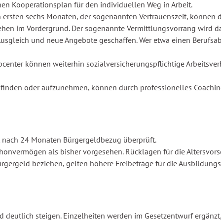
n Kooperationsplan für den individuellen Weg in Arbeit.
n ersten sechs Monaten, der sogenannten Vertrauenszeit, können 
ehen im Vordergrund. Der sogenannte Vermittlungsvorrang wird da
Ausgleich und neue Angebote geschaffen. Wer etwa einen Berufsabs
 Jobcenter können weiterhin sozialversicherungspflichtige Arbeits
u finden oder aufzunehmen, können durch professionelles Coachin
nach 24 Monaten Bürgergeldbezug überprüft.
chonvermögen als bisher vorgesehen. Rücklagen für die Altersvors
ürgergeld beziehen, gelten höhere Freibeträge für die Ausbildun
 deutlich steigen. Einzelheiten werden im Gesetzentwurf ergänzt