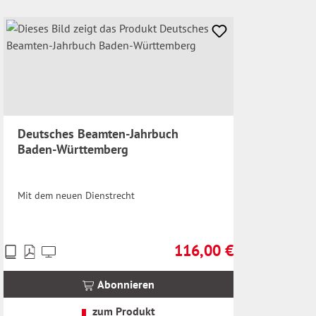
Deutsches Beamten-Jahrbuch
Baden-Württemberg
Mit dem neuen Dienstrecht
116,00 €
Preise
Regulärer Preis:
inkl.
MwSt.
Abonnieren
zzgl.
Versandkosten
zum Produkt