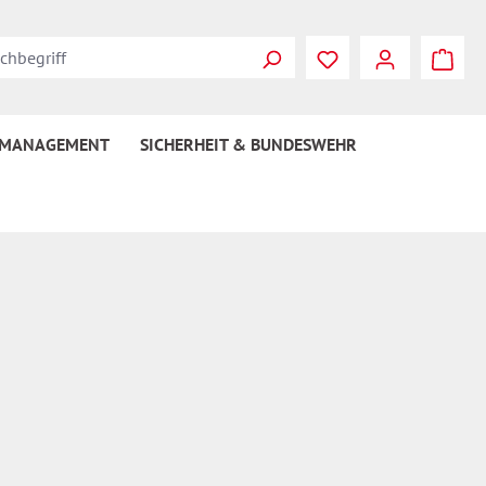
Du hast 0 Produkte
 MANAGEMENT
SICHERHEIT & BUNDESWEHR