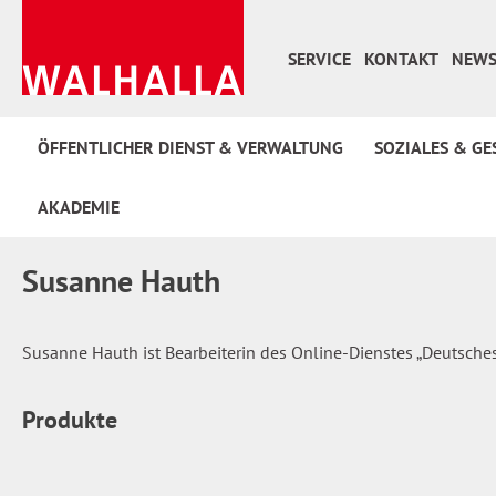
 Hauptinhalt springen
Zur Suche springen
Zur Hauptnavigation springen
SERVICE
KONTAKT
NEWS
ÖFFENTLICHER DIENST & VERWALTUNG
SOZIALES & GE
AKADEMIE
Susanne Hauth
Susanne Hauth ist Bearbeiterin des Online-Dienstes „Deutsch
Produkte