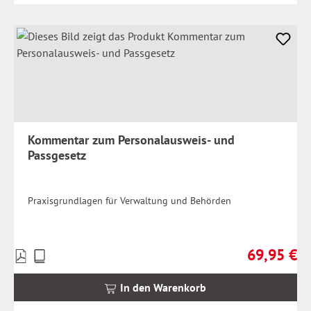
Kommentar zum Personalausweis- und
Passgesetz
Praxisgrundlagen für Verwaltung und Behörden
69,95 €
Preise
Regulärer Pr
inkl.
MwSt.
In den Warenkorb
zzgl.