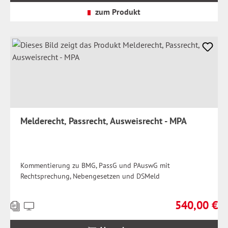
Versandkosten
zum Produkt
Melderecht, Passrecht, Ausweisrecht - MPA
Kommentierung zu BMG, PassG und PAuswG mit
Rechtsprechung, Nebengesetzen und DSMeld
540,00 €
Preise
Regulärer Prei
inkl.
MwSt.