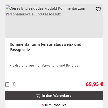
Kommentar zum Personalausweis- und
Passgesetz
Praxisgrundlagen für Verwaltung und Behörden
69,95 €
Preise
Regulärer Pr
inkl.
MwSt.
In den Warenkorb
zzgl.
Versandkosten
zum Produkt