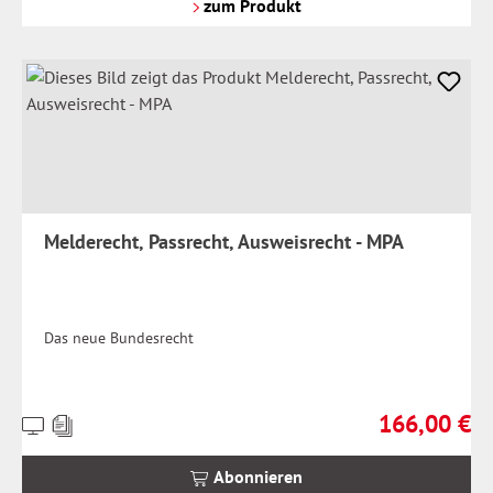
Versandkosten
zum Produkt
Melderecht, Passrecht, Ausweisrecht - MPA
Das neue Bundesrecht
166,00 €
Preise
Regulärer Prei
inkl.
MwSt.
Abonnieren
zzgl.