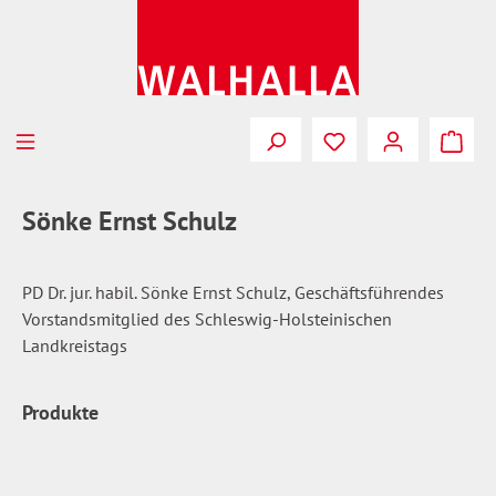
Zum Hauptinhalt springen
Du hast 0 Produkte
Sönke Ernst Schulz
PD Dr. jur. habil. Sönke Ernst Schulz, Geschäftsführendes
Vorstandsmitglied des Schleswig-Holsteinischen
Landkreistags
Produkte