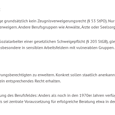
t
age grundsätzlich kein Zeugnisverweigerungsrecht (§ 53 StPO). N
weigern. Andere Berufsgruppen wie Anwälte, Ärzte oder Seelsorger
Sozialarbeiter einer gesetzlichen Schweigepflicht (§ 203 StGB), g
insbesondere in sensiblen Arbeitsfeldern mit vulnerablen Gruppen.
ungsberechtigten zu erweitern. Konkret sollen staatlich anerkannt
 ein entsprechendes Recht erhalten.
ng des Berufsfeldes: Anders als noch in den 1970er Jahren verfüge
s sei zentrale Voraussetzung für erfolgreiche Beratung etwa in de