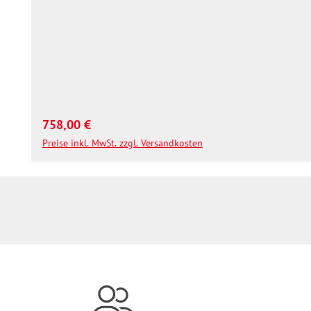
Regulärer Preis:
758,00 €
Preise inkl. MwSt. zzgl. Versandkosten