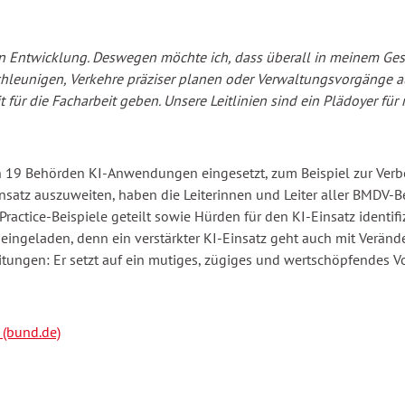
n Entwicklung. Deswegen möchte ich, dass überall in meinem Ges
eunigen, Verkehre präziser planen oder Verwaltungsvorgänge aut
t für die Facharbeit geben. Unsere Leitlinien sind ein Plädoyer f
n 19 Behörden KI-Anwendungen eingesetzt, zum Beispiel zur Ver
satz auszuweiten, haben die Leiterinnen und Leiter aller BMDV-B
actice-Beispiele geteilt sowie Hürden für den KI-Einsatz identif
ngeladen, denn ein verstärkter KI-Einsatz geht auch mit Veränder
itungen: Er setzt auf ein mutiges, zügiges und wertschöpfendes V
 (bund.de)