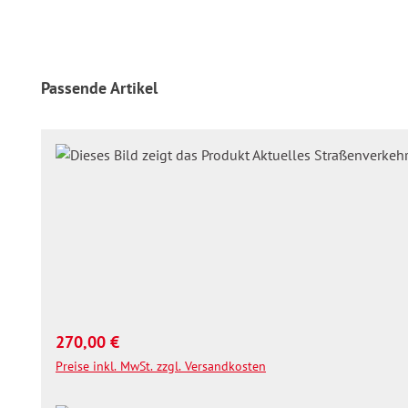
Produktgalerie überspringen
Passende Artikel
Regulärer Preis:
270,00 €
Preise inkl. MwSt. zzgl. Versandkosten