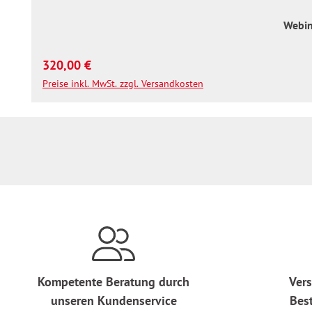
Webin
Regulärer Preis:
320,00 €
Preise inkl. MwSt. zzgl. Versandkosten
Kompetente Beratung durch
Vers
unseren Kundenservice
Bes