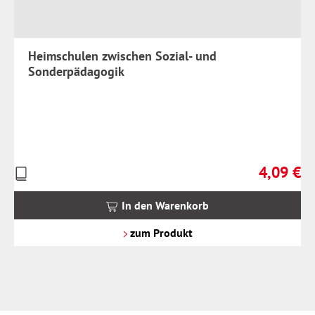
Heimschulen zwischen Sozial- und
Sonderpädagogik
4,09 €
Preise
Regulärer 
inkl.
MwSt.
In den Warenkorb
zzgl.
Versandkosten
zum Produkt