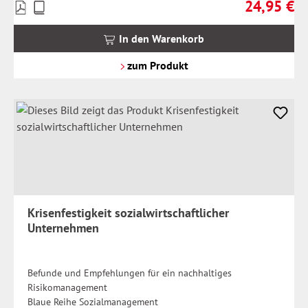
24,95 €
Preise
Regulärer Pr
inkl.
MwSt.
In den Warenkorb
zzgl.
Versandkosten
zum Produkt
Krisenfestigkeit sozialwirtschaftlicher
Unternehmen
Befunde und Empfehlungen für ein nachhaltiges
Risikomanagement
Blaue Reihe Sozialmanagement