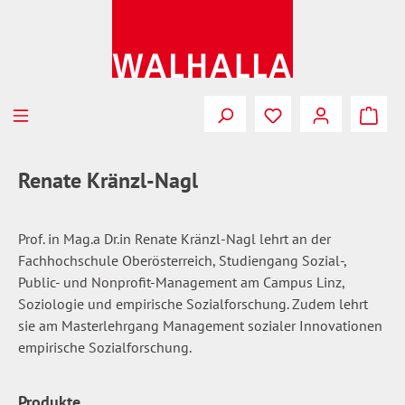
Zum Hauptinhalt springen
Du hast 0 Produkte
Renate Kränzl-Nagl
Prof. in Mag.a Dr.in Renate Kränzl-Nagl lehrt an der
Fachhochschule Oberösterreich, Studiengang Sozial-,
Public- und Nonprofit-Management am Campus Linz,
Soziologie und empirische Sozialforschung. Zudem lehrt
sie am Masterlehrgang Management sozialer Innovationen
empirische Sozialforschung.
Produkte