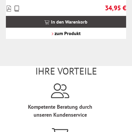
34,95 €
Preise
Regulärer Pr
inkl.
MwSt.
In den Warenkorb
zzgl.
Versandkosten
zum Produkt
IHRE VORTEILE
Kompetente Beratung durch
unseren Kundenservice