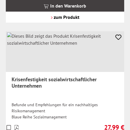
MwSt.
In den Warenkorb
zzgl.
Versandkosten
zum Produkt
Krisenfestigkeit sozialwirtschaftlicher
Unternehmen
Befunde und Empfehlungen für ein nachhaltiges
Risikomanagement
Blaue Reihe Sozialmanagement
27,99 €
Preise
Regulärer Pr