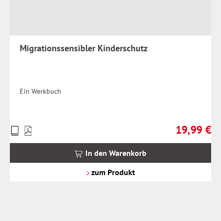
Migrationssensibler Kinderschutz
Ein Werkbuch
19,99 €
Preise
Regulärer Pr
inkl.
MwSt.
In den Warenkorb
zzgl.
Versandkosten
zum Produkt