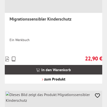
Migrationssensibler Kinderschutz
Ein Werkbuch
22,90 €
Preise
Regulärer Pr
inkl.
MwSt.
In den Warenkorb
zzgl.
Versandkosten
zum Produkt