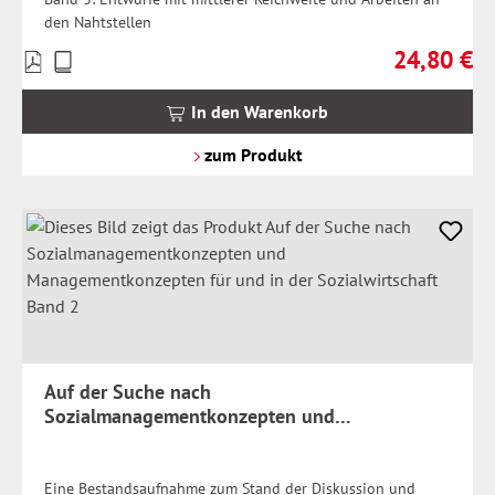
den Nahtstellen
24,80 €
Preise
Regulärer Pr
inkl.
MwSt.
In den Warenkorb
zzgl.
Versandkosten
zum Produkt
Auf der Suche nach
Sozialmanagementkonzepten und
Managementkonzepten für und in der
Sozialwirtschaft Band 2
Eine Bestandsaufnahme zum Stand der Diskussion und