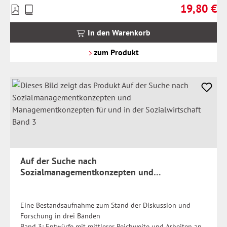
19,80 €
Preise
Regulärer Pr
inkl.
MwSt.
In den Warenkorb
zzgl.
Versandkosten
zum Produkt
Auf der Suche nach
Sozialmanagementkonzepten und
Managementkonzepten für und in der
Sozialwirtschaft Band 3
Eine Bestandsaufnahme zum Stand der Diskussion und
Forschung in drei Bänden
Band 3: Entwürfe mit mittlerer Reichweite und Arbeiten an