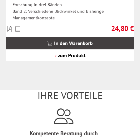
Forschung in drei Bänden
Band 2: Verschiedene Blickwinkel und bisherige
Managementkonzepte
24,80 €
Preise
Regulärer Pr
inkl.
MwSt.
In den Warenkorb
zzgl.
Versandkosten
zum Produkt
IHRE VORTEILE
Kompetente Beratung durch