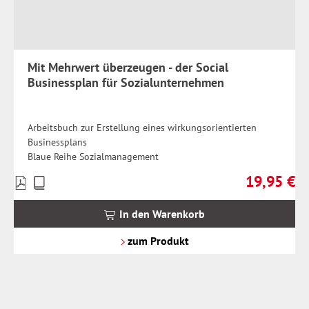
Mit Mehrwert überzeugen - der Social
Businessplan für Sozialunternehmen
Arbeitsbuch zur Erstellung eines wirkungsorientierten
Businessplans
Blaue Reihe Sozialmanagement
19,95 €
Preise
Regulärer Pr
inkl.
MwSt.
In den Warenkorb
zzgl.
Versandkosten
zum Produkt