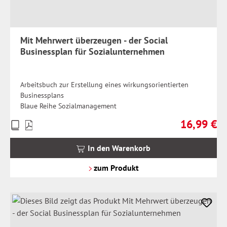
Mit Mehrwert überzeugen - der Social
Businessplan für Sozialunternehmen
Arbeitsbuch zur Erstellung eines wirkungsorientierten
Businessplans
Blaue Reihe Sozialmanagement
16,99 €
Preise
Regulärer Pr
inkl.
MwSt.
In den Warenkorb
zzgl.
Versandkosten
zum Produkt