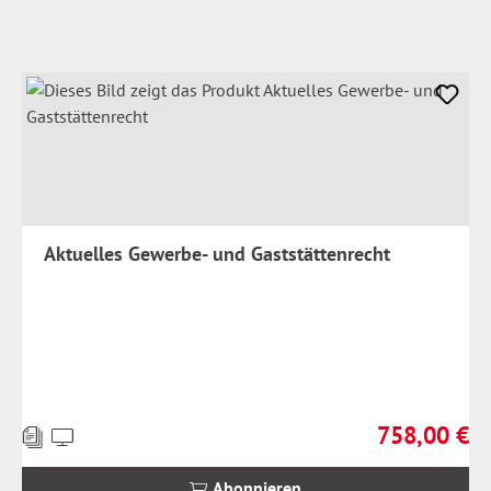
Aktuelles Gewerbe- und Gaststättenrecht
758,00 €
Preise
Regulärer Prei
inkl.
MwSt.
Abonnieren