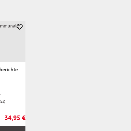
berichte
r
Gs)
34,95 €
Regulärer Preis: