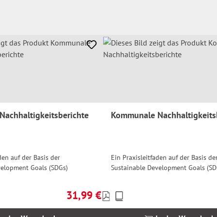
achhaltigkeitsberichte
Kommunale Nachhaltigkeits
den auf der Basis der
Ein Praxisleitfaden auf der Basis de
velopment Goals (SDGs)
Sustainable Development Goals (SD
31,99 €
Preise
Regulärer Preis:
inkl.
MwSt.