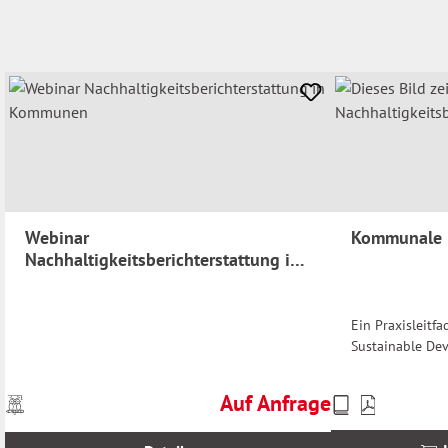
Webinar
Kommunale N
Nachhaltigkeitsberichterstattung in
Kommunen
Ein Praxisleitfa
Sustainable De
Auf Anfrage
Preise
Preise
Regulärer Preis:
inkl.
inkl.
MwSt.
MwSt.