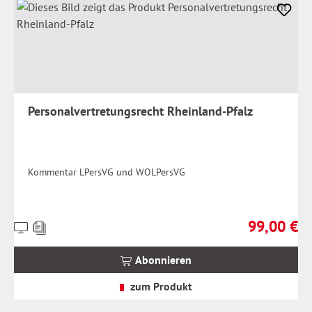
Personalvertretungsrecht Rheinland-Pfalz
Kommentar LPersVG und WOLPersVG
99,00 €
Preise
Regulärer Pr
inkl.
MwSt.
Abonnieren
zzgl.
Versandkosten
zum Produkt