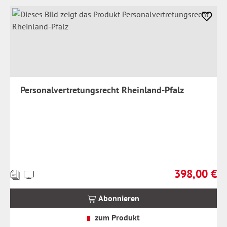
Personalvertretungsrecht Rheinland-Pfalz
398,00 €
Preise
Regulärer Prei
inkl.
MwSt.
Abonnieren
zzgl.
Versandkosten
zum Produkt