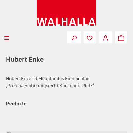
Zum Hauptinhalt springen
Du hast 0 Produkte
Hubert Enke
Hubert Enke ist Mitautor des Kommentars
„Personalvertretungsrecht Rheinland-Pfalz“.
Produkte